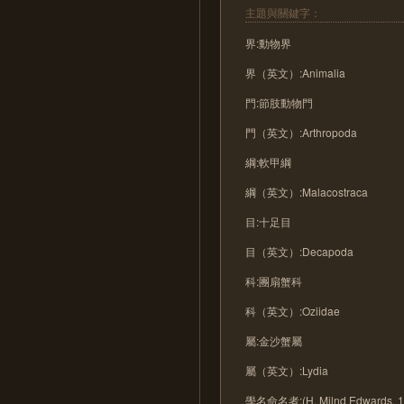
主題與關鍵字：
界:動物界
界（英文）:Animalia
門:節肢動物門
門（英文）:Arthropoda
綱:軟甲綱
綱（英文）:Malacostraca
目:十足目
目（英文）:Decapoda
科:團扇蟹科
科（英文）:Oziidae
屬:金沙蟹屬
屬（英文）:Lydia
學名命名者:(H. Milnd Edwards, 1