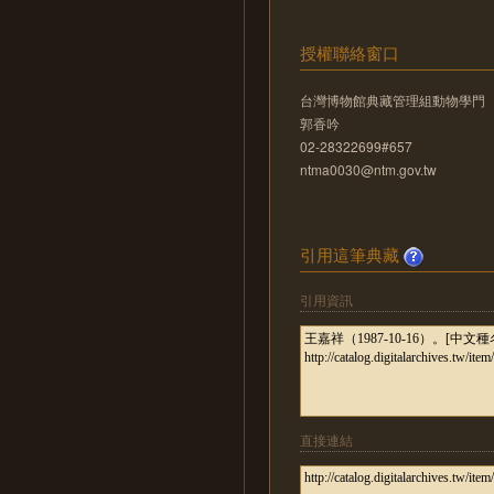
授權聯絡窗口
台灣博物館典藏管理組動物學門
郭香吟
02-28322699#657
ntma0030@ntm.gov.tw
引用這筆典藏
引用資訊
直接連結