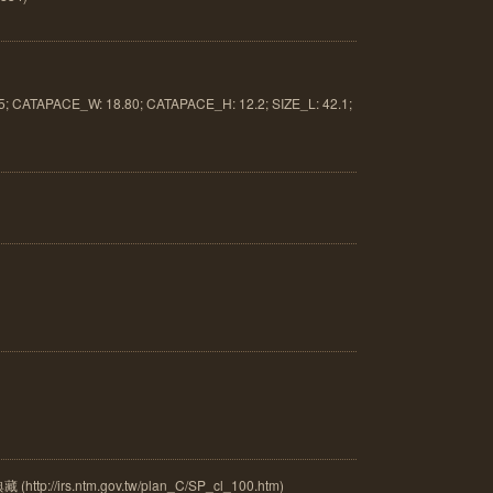
ATAPACE_W: 18.80; CATAPACE_H: 12.2; SIZE_L: 42.1;
/irs.ntm.gov.tw/plan_C/SP_cl_100.htm)