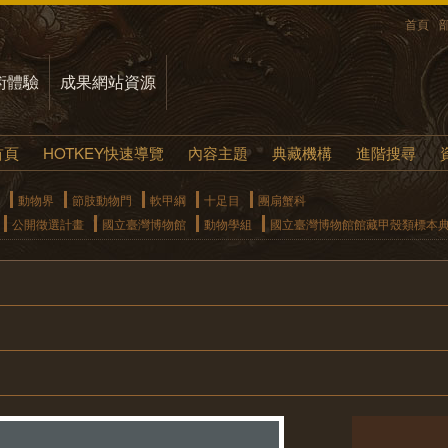
首頁
術體驗
成果網站資源
首頁
HOTKEY快速導覽
內容主題
典藏機構
進階搜尋
動物界
節肢動物門
軟甲綱
十足目
團扇蟹科
公開徵選計畫
國立臺灣博物館
動物學組
國立臺灣博物館館藏甲殼類標本