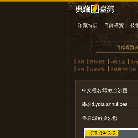
珍藏特展
目錄導覽
技
目錄導覽
首頁
目錄導覽
內容主題
生物
首頁
目錄導覽
典藏機構與計畫
中文種名:環紋金沙蟹
學名:Lydia annulipes
俗名:環紋金沙蟹