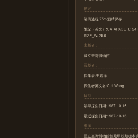
描述：
製備過程:75%酒精保存
附記（英文）:CATAPACE_L: 24.5; C
SIZE_W: 25.9
出版者：
國立臺灣博物館
貢獻者：
採集者:王嘉祥
採集者英文名:C.H.Wang
日期：
最早採集日期:1987-10-16
最近採集日期:1987-10-16
來源：
國立臺灣博物館館藏甲殼類標本典藏 (http:/