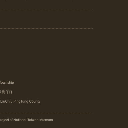
ownship
球 海仔口
uChiu,PingTung County
ject of National Taiwan Museum