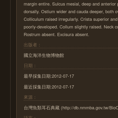
margin entire. Sulcus mesial, deep and anterior 
dorsally. Ostium wider and cauda deeper, both ov
Colliculum raised irregularly. Crista superior and 
poorly-developed. Collum slightly raised. Neck co
Rostrum absent. Excisura absent.
出版者：
國立海洋生物博物館
日期：
最早採集日期:2012-07-17
最近採集日期:2012-07-17
來源：
台灣魚類耳石典藏 (http://db.nmmba.gov.tw/Bio
語言：