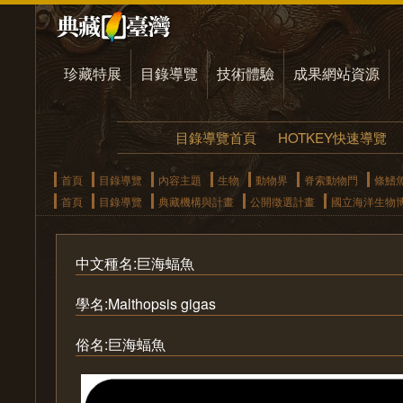
珍藏特展
目錄導覽
技術體驗
成果網站資源
目錄導覽首頁
HOTKEY快速導覽
首頁
目錄導覽
內容主題
生物
動物界
脊索動物門
條鰭
首頁
目錄導覽
典藏機構與計畫
公開徵選計畫
國立海洋生物
中文種名:巨海蝠魚
學名:Malthopsis gigas
俗名:巨海蝠魚