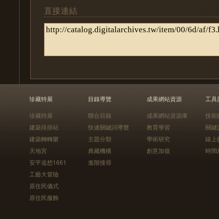
直接連結
珍藏特展
目錄導覽
成果網站資源
工具
珍藏特展
聯合目錄
成果網站資源庫
技術
建築排排站
快速關鍵詞導覽
教育學習
關鍵
建築轉轉樂
主題分類
學術研究
線上
天地宮
典藏機構
創意加值
時間
安平追想1661
進階搜尋
工藝大冒險
原住民儀式
原住民服飾