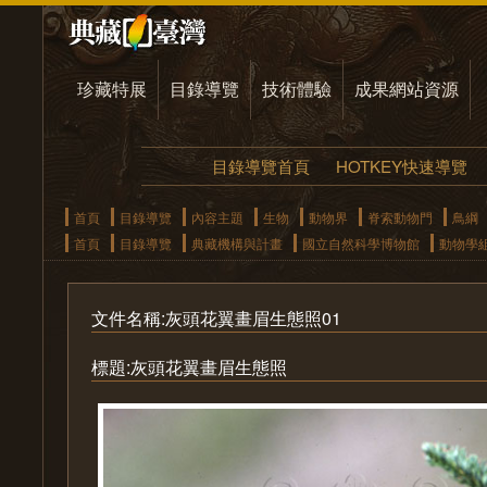
珍藏特展
目錄導覽
技術體驗
成果網站資源
目錄導覽首頁
HOTKEY快速導覽
首頁
目錄導覽
內容主題
生物
動物界
脊索動物門
鳥綱
首頁
目錄導覽
典藏機構與計畫
國立自然科學博物館
動物學
文件名稱:灰頭花翼畫眉生態照01
標題:灰頭花翼畫眉生態照