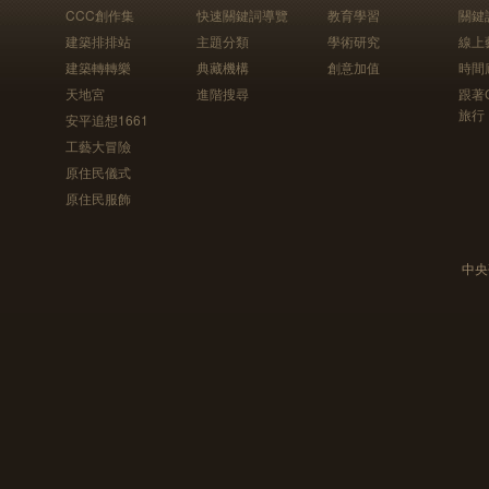
CCC創作集
快速關鍵詞導覽
教育學習
關鍵
建築排排站
主題分類
學術研究
線上
建築轉轉樂
典藏機構
創意加值
時間
天地宮
進階搜尋
跟著
旅行
安平追想1661
工藝大冒險
原住民儀式
原住民服飾
中央