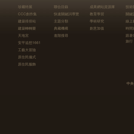
珍藏特展
聯合目錄
成果網站資源庫
技術
CCC創作集
快速關鍵詞導覽
教育學習
關鍵
建築排排站
主題分類
學術研究
線上
建築轉轉樂
典藏機構
創意加值
時間
天地宮
進階搜尋
跟著
旅行
安平追想1661
工藝大冒險
原住民儀式
原住民服飾
中央