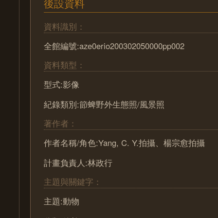
後設資料
資料識別：
全館編號:aze0erio200302050000pp002
資料類型：
型式:影像
紀錄類別:節蜱野外生態照/風景照
著作者：
作者名稱/角色:Yang, C. Y.拍攝、楊宗愈拍攝
計畫負責人:林政行
主題與關鍵字：
主題:動物