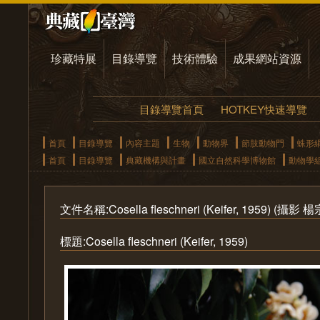
珍藏特展
目錄導覽
技術體驗
成果網站資源
目錄導覽首頁
HOTKEY快速導覽
首頁
目錄導覽
內容主題
生物
動物界
節肢動物門
蛛形
首頁
目錄導覽
典藏機構與計畫
國立自然科學博物館
動物學
文件名稱:Cosella fleschneri (Keifer, 1959) (攝影 
標題:Cosella fleschneri (Keifer, 1959)