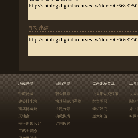
直接連結
珍藏特展
目錄導覽
成果網站資源
工具
珍藏特展
聯合目錄
成果網站資源庫
技術
建築排排站
快速關鍵詞導覽
教育學習
關鍵
建築轉轉樂
主題分類
學術研究
線上
天地宮
典藏機構
創意加值
時間
安平追想1661
進階搜尋
工藝大冒險
原住民儀式