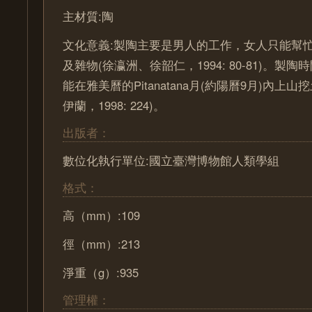
主材質:陶
文化意義:製陶主要是男人的工作，女人只能幫
及雜物(徐瀛洲、徐韶仁，1994: 80-81)。製
能在雅美曆的Pitanatana月(約陽曆9月)內上
伊蘭，1998: 224)。
出版者：
數位化執行單位:國立臺灣博物館人類學組
格式：
高（mm）:109
徑（mm）:213
淨重（g）:935
管理權：