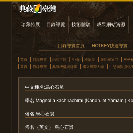
珍藏特展
目錄導覽
技術體驗
成果網站資源
目錄導覽首頁
HOTKEY快速導覽
首頁
目錄導覽
內容主題
生物
植物界
胚胎植物門
被子
首頁
目錄導覽
典藏機構與計畫
國立臺灣大學
生態學與演化
中文種名:烏心石舅
學名:Magnolia kachirachirai (Kaneh. et Yamam.) K
俗名:烏心石舅
俗名（英文）:烏心石舅