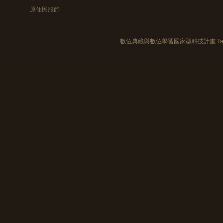
原住民服飾
數位典藏與數位學習國家型科技計畫 Taiwan e-Le