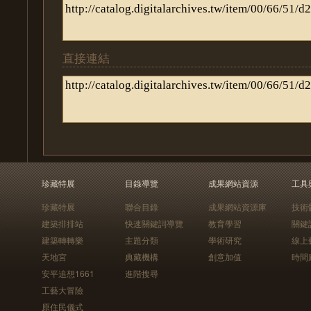
直接連結
珍藏特展
目錄導覽
成果網站資源
工具
珍藏特展
聯合目錄
成果網站資源庫
技術
建築排排站
快速關鍵詞導覽
教育學習
關鍵
建築轉轉樂
主題分類
學術研究
線上
天地宮
典藏機構
創意加值
時間
安平追想1661
進階搜尋
工藝大冒險
原住民儀式