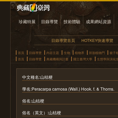
珍藏特展
目錄導覽
技術體驗
成果網站資源
目錄導覽首頁
HOTKEY快速導覽
首頁
目錄導覽
內容主題
生物
植物界
胚胎植物門
被子
首頁
目錄導覽
典藏機構與計畫
國立臺灣大學
生態學與演化
中文種名:山桔梗
學名:Peracarpa carnosa (Wall.) Hook. f. & Thoms.
俗名:山桔梗
俗名（英文）:山桔梗