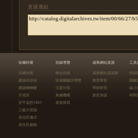
直接連結
珍藏特展
目錄導覽
成果網站資源
工具
珍藏特展
聯合目錄
成果網站資源庫
技術
建築排排站
快速關鍵詞導覽
教育學習
關鍵
建築轉轉樂
主題分類
學術研究
線上
天地宮
典藏機構
創意加值
時間
安平追想1661
進階搜尋
工藝大冒險
原住民儀式
原住民服飾