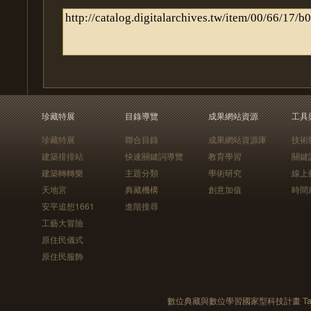
珍藏特展
目錄導覽
成果網站資源
工具
珍藏特展
聯合目錄
成果網站資源庫
技術
建築排排站
快速關鍵詞導覽
教育學習
關鍵
建築轉轉樂
主題分類
學術研究
線上
天地宮
典藏機構
創意加值
時間
安平追想1661
進階搜尋
工藝大冒險
原住民儀式
原住民服飾
數位典藏與數位學習國家型科技計畫 Taiwan e-Le