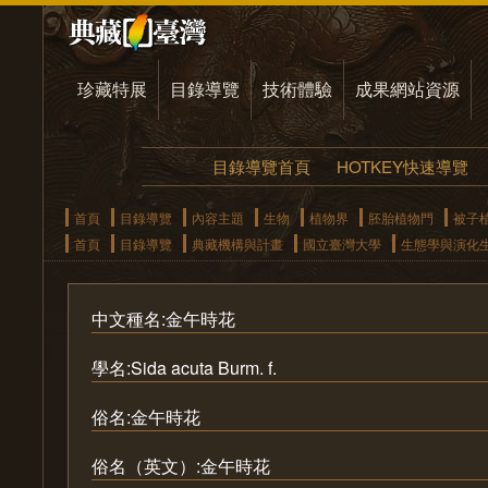
珍藏特展
目錄導覽
技術體驗
成果網站資源
目錄導覽首頁
HOTKEY快速導覽
首頁
目錄導覽
內容主題
生物
植物界
胚胎植物門
被子
首頁
目錄導覽
典藏機構與計畫
國立臺灣大學
生態學與演化
中文種名:金午時花
學名:Sida acuta Burm. f.
俗名:金午時花
俗名（英文）:金午時花