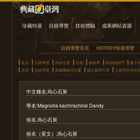
珍藏特展
目錄導覽
技術體驗
成果網站資源
目錄導覽首頁
HOTKEY快速導覽
首頁
目錄導覽
內容主題
生物
植物界
胚胎植物門
被子
首頁
目錄導覽
典藏機構與計畫
國立臺灣大學
生態學與演化
中文種名:烏心石舅
學名:Magnolia kachirachirai Dandy
俗名:烏心石舅
俗名（英文）:烏心石舅