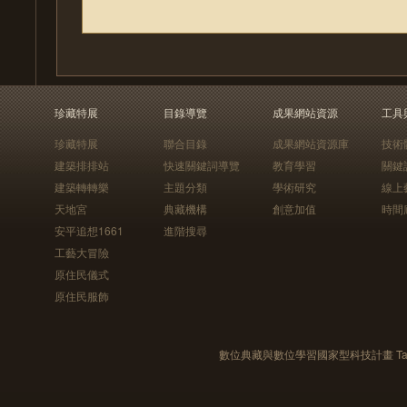
珍藏特展
目錄導覽
成果網站資源
工具
珍藏特展
聯合目錄
成果網站資源庫
技術
建築排排站
快速關鍵詞導覽
教育學習
關鍵
建築轉轉樂
主題分類
學術研究
線上
天地宮
典藏機構
創意加值
時間
安平追想1661
進階搜尋
工藝大冒險
原住民儀式
原住民服飾
數位典藏與數位學習國家型科技計畫 Taiwan e-Le