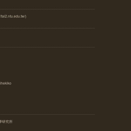
.ntu.edu.tw/)
hekiko
學研究所