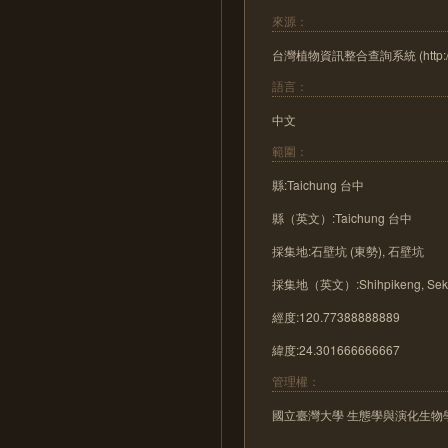
來源：
台灣植物資訊整合查詢系統 (http://tai2
語言：
中文
範圍：
縣:Taichung 台中
縣（英文）:Taichung 台中
採集地:石壁坑 (東勢), 石壁坑
採集地（英文）:Shihpikeng, Seki
經度:120.77388888889
緯度:24.301666666667
管理權：
國立臺灣大學 生態學與演化生物