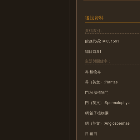
後設資料
資料識別：
館藏代碼:TAI031591
編目號:91
主題與關鍵字：
界:植物界
界（英文）:Plantae
門:胚胎植物門
門（英文）:Spermatophyta
綱:被子植物綱
綱（英文）:Angiospermae
目:薑目