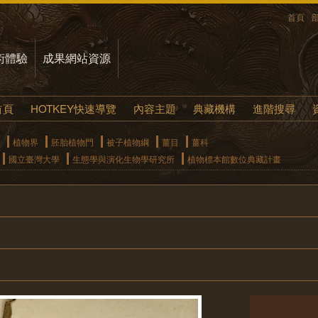
首頁
術體驗
成果網站資源
首頁
HOTKEY快速導覽
內容主題
典藏機構
進階搜尋
植物界
胚胎植物門
被子植物綱
薑目
薑科
國立臺灣大學
生態學與演化生物學研究所
植物標本館數位典藏計畫