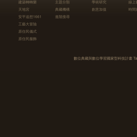
建築轉轉樂
主題分類
學術研究
線上
天地宮
典藏機構
創意加值
時間
安平追想1661
進階搜尋
工藝大冒險
原住民儀式
原住民服飾
數位典藏與數位學習國家型科技計畫 Taiwan e-Le