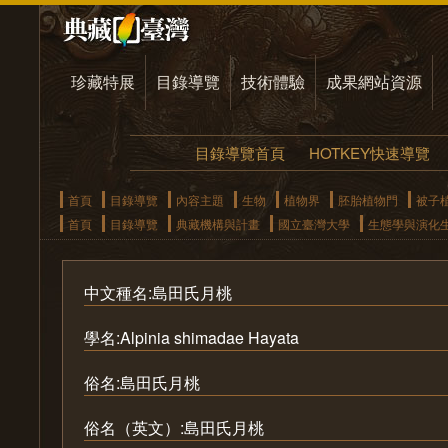
珍藏特展
目錄導覽
技術體驗
成果網站資源
目錄導覽首頁
HOTKEY快速導覽
首頁
目錄導覽
內容主題
生物
植物界
胚胎植物門
被子
首頁
目錄導覽
典藏機構與計畫
國立臺灣大學
生態學與演化
中文種名:島田氏月桃
學名:Alpinia shimadae Hayata
俗名:島田氏月桃
俗名（英文）:島田氏月桃