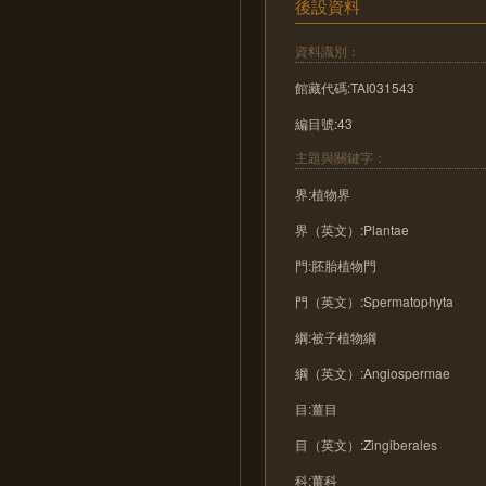
後設資料
資料識別：
館藏代碼:TAI031543
編目號:43
主題與關鍵字：
界:植物界
界（英文）:Plantae
門:胚胎植物門
門（英文）:Spermatophyta
綱:被子植物綱
綱（英文）:Angiospermae
目:薑目
目（英文）:Zingiberales
科:薑科