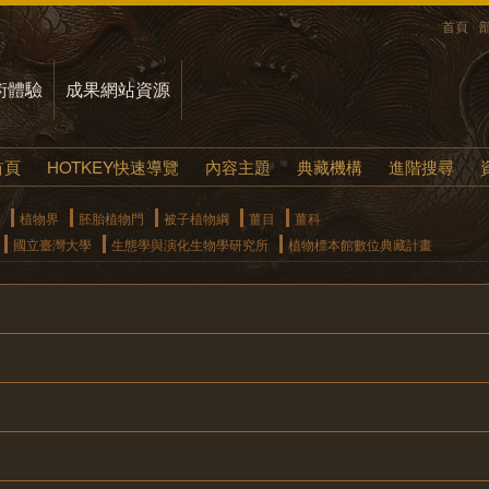
首頁
術體驗
成果網站資源
首頁
HOTKEY快速導覽
內容主題
典藏機構
進階搜尋
植物界
胚胎植物門
被子植物綱
薑目
薑科
國立臺灣大學
生態學與演化生物學研究所
植物標本館數位典藏計畫