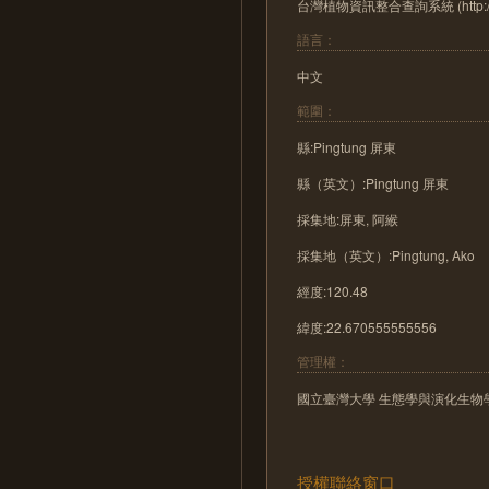
台灣植物資訊整合查詢系統 (http://tai2
語言：
中文
範圍：
縣:Pingtung 屏東
縣（英文）:Pingtung 屏東
採集地:屏東, 阿緱
採集地（英文）:Pingtung, Ako
經度:120.48
緯度:22.670555555556
管理權：
國立臺灣大學 生態學與演化生物
授權聯絡窗口