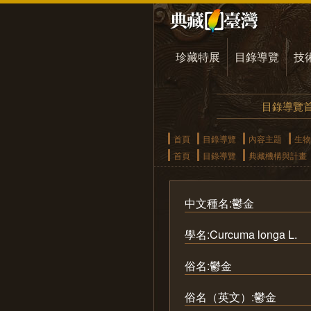
珍藏特展
目錄導覽
技
目錄導覽
首頁
目錄導覽
內容主題
生物
首頁
目錄導覽
典藏機構與計畫
中文種名:鬱金
學名:Curcuma longa L.
俗名:鬱金
俗名（英文）:鬱金