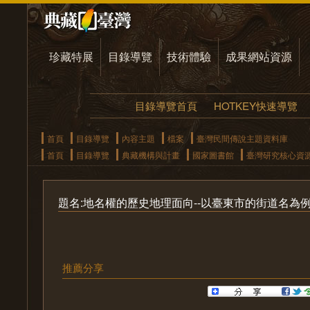
珍藏特展
目錄導覽
技術體驗
成果網站資源
目錄導覽首頁
HOTKEY快速導覽
首頁
目錄導覽
內容主題
檔案
臺灣民間傳說主題資料庫
首頁
目錄導覽
典藏機構與計畫
國家圖書館
臺灣研究核心資
題名:地名權的歷史地理面向--以臺東市的街道名為
推薦分享