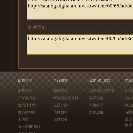
直接連結
珍藏特展
目錄導覽
成果網站資源
工具
珍藏特展
聯合目錄
成果網站資源庫
技術
CCC創作集
快速關鍵詞導覽
教育學習
關鍵
建築排排站
主題分類
學術研究
線上
建築轉轉樂
典藏機構
創意加值
時間
天地宮
進階搜尋
跟著
旅行
安平追想1661