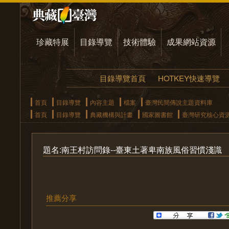
珍藏特展
目錄導覽
技術體驗
成果網站資源
目錄導覽首頁
HOTKEY快速導覽
首頁
目錄導覽
內容主題
檔案
臺灣民間傳說主題資料庫
首頁
目錄導覽
典藏機構與計畫
國家圖書館
臺灣研究核心資
題名:南王村訪問錄--臺東土著卑南族風俗習慣淺識
推薦分享