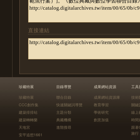
直接連結
珍藏特展
目錄導覽
成果網站資源
工具
珍藏特展
聯合目錄
成果網站資源庫
技術
CCC創作集
快速關鍵詞導覽
教育學習
關鍵
建築排排站
主題分類
學術研究
線上
建築轉轉樂
典藏機構
創意加值
時間
天地宮
進階搜尋
跟著
旅行
安平追想1661