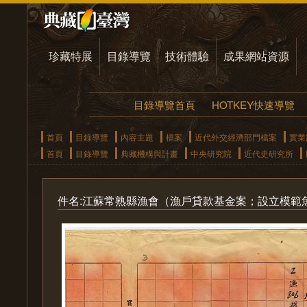
珍藏特展
目錄導覽
技術體驗
成果網站資源
目錄導覽首頁
HOTKEY快速導覽
首頁
目錄導覽
內容主題
檔案
近代外交經濟部門檔案
實業
首頁
目錄導覽
典藏機構與計畫
中央研究院
近代史研究所
件名:江蘇常熟縣漁會（漁戶貸款基金案；設立模範