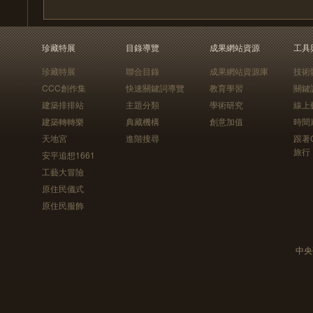
珍藏特展
目錄導覽
成果網站資源
工具
珍藏特展
聯合目錄
成果網站資源庫
技術
CCC創作集
快速關鍵詞導覽
教育學習
關鍵
建築排排站
主題分類
學術研究
線上
建築轉轉樂
典藏機構
創意加值
時間
天地宮
進階搜尋
跟著
旅行
安平追想1661
工藝大冒險
原住民儀式
原住民服飾
中央