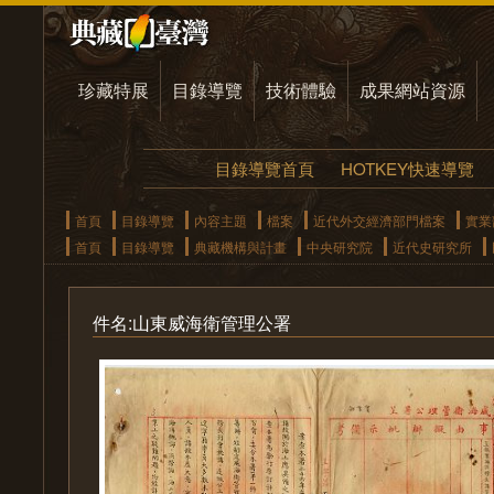
珍藏特展
目錄導覽
技術體驗
成果網站資源
目錄導覽首頁
HOTKEY快速導覽
首頁
目錄導覽
內容主題
檔案
近代外交經濟部門檔案
實業
首頁
目錄導覽
典藏機構與計畫
中央研究院
近代史研究所
件名:山東威海衛管理公署