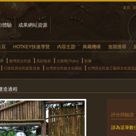
首頁
術體驗
成果網站資源
首頁
HOTKEY快速導覽
內容主題
典藏機構
進階搜尋
學
臺灣原住民族
高砂族群
太魯閣(Truku)
影像
行政院原住民族委員會
台灣原住民族文化園區
台灣原住民族工藝與文化資源
建造過程
評分與驗證
請為這筆數