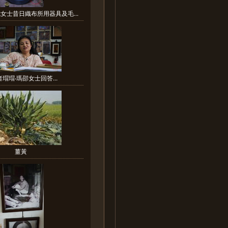
女士昔日織布所用器具及毛...
瑁瑁‧瑪邵女士回答...
薑黃