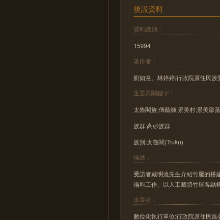
後設資料
資料識別：
15994
著作者：
劉如意、林婷婷;行政院原住民族
主題與關鍵字：
太魯閣族;傳藝師;景美村;景美部落
族群:高砂族群
族別:太魯閣(Truku)
描述：
受訪者戴明流先生介紹竹屋的搭
備料工作。以人工裁切竹屋各結
出版者：
數位化執行單位:行政院原住民族