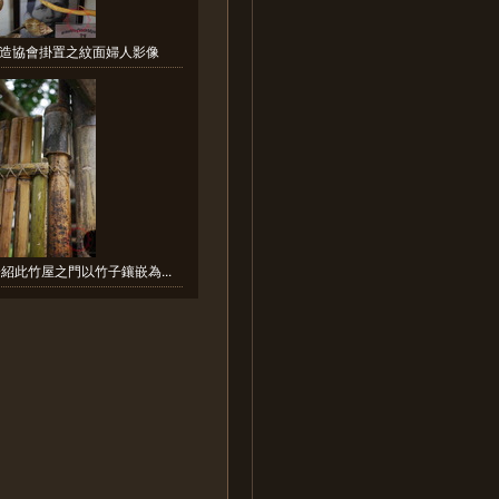
造協會掛置之紋面婦人影像
紹此竹屋之門以竹子鑲嵌為...