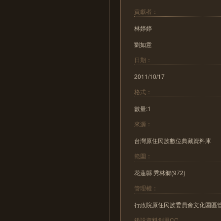
貢獻者：
林婷婷
劉如意
日期：
2011/10/17
格式：
數量:1
來源：
台灣原住民族數位典藏資料庫
範圍：
花蓮縣 秀林鄉(972)
管理權：
行政院原住民族委員會文化園區
後設資料創用CC