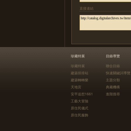
直接連結
珍藏特展
目錄導覽
珍藏特展
聯合目錄
建築排排站
快速關鍵詞導覽
建築轉轉樂
主題分類
天地宮
典藏機構
安平追想1661
進階搜尋
工藝大冒險
原住民儀式
原住民服飾