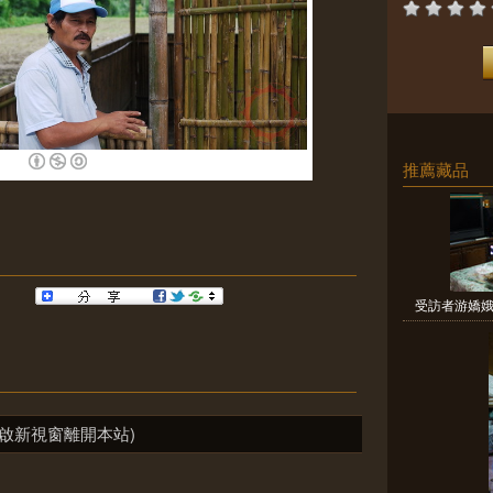
推薦藏品
受訪者游嬌娥
啟新視窗離開本站)