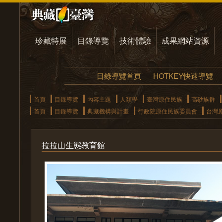
珍藏特展
目錄導覽
技術體驗
成果網站資源
目錄導覽首頁
HOTKEY快速導覽
首頁
目錄導覽
內容主題
人類學
臺灣原住民族
高砂族群
首頁
目錄導覽
典藏機構與計畫
行政院原住民族委員會
台灣
拉拉山生態教育館