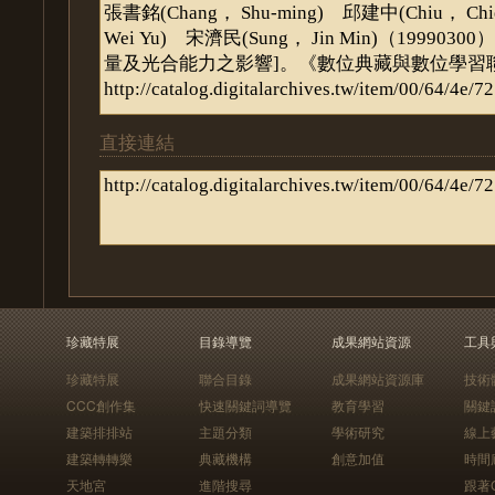
直接連結
珍藏特展
目錄導覽
成果網站資源
工具
珍藏特展
聯合目錄
成果網站資源庫
技術
CCC創作集
快速關鍵詞導覽
教育學習
關鍵
建築排排站
主題分類
學術研究
線上
建築轉轉樂
典藏機構
創意加值
時間
天地宮
進階搜尋
跟著