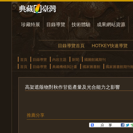
珍藏特展
目錄導覽
技術體驗
成果網站資源
目錄導覽首頁
HOTKEY快速導覽
首頁
目錄導覽
內容主題
新聞
國圖館藏期刊
首頁
目錄導覽
典藏機構與計畫
國家圖書館
國家圖書館期刊
高架遮蔭物對秋作甘藍產量及光合能力之影響
推薦分享