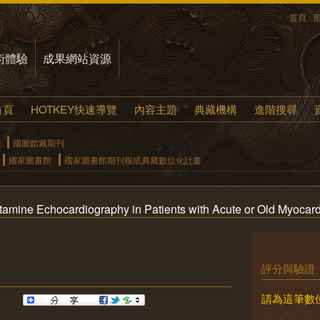
首頁
術體驗
成果網站資源
首頁
HOTKEY快速導覽
內容主題
典藏機構
進階搜尋
國圖館藏期刊
國家圖書館
國家圖書館期刊報紙典藏數位化計畫
amine Echocardiography in Patients with Acute or Old Myocardi
評分與驗證
請為這筆數