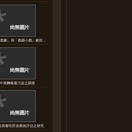
戲劇」與「戲曲小戲」劇目...
中黃麴毒素污染之調查
性病毒性肝炎療效評估之研究