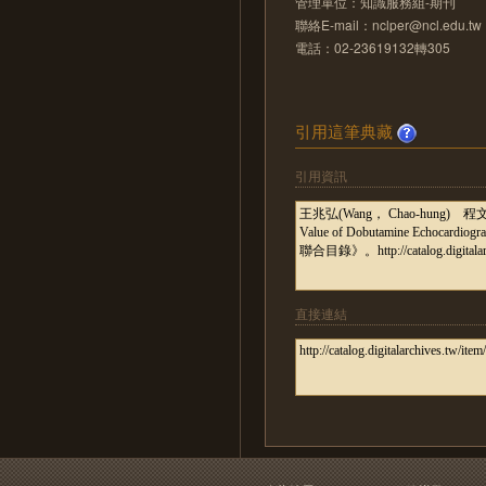
管理單位：知識服務組-期刊
聯絡E-mail：nclper@ncl.edu.tw
電話：02-23619132轉305
引用這筆典藏
引用資訊
直接連結