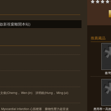
啟新視窗離開本站)
推薦藏品
臺灣
俊(Cherng， Wen-jin) 洪明銳(Hung， Ming-jui)
phy Myocardial infarction 心肌梗塞 藥物性壓力超音波
應用專一高效