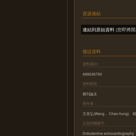
資源連結
連結到原始資料
(您即將開
後設資料
資料識別：
A99036760
資料類型：
期刊論文
著作者：
王兆弘(Wang， Chao-hung) 程文
主題與關鍵字：
Dobutamine echocardiogra