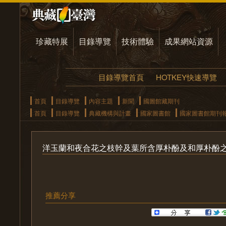
珍藏特展
目錄導覽
技術體驗
成果網站資源
目錄導覽首頁
HOTKEY快速導覽
首頁
目錄導覽
內容主題
新聞
國圖館藏期刊
首頁
目錄導覽
典藏機構與計畫
國家圖書館
國家圖書館期刊
洋玉蘭和夜合花之枝幹及葉所含厚朴酚及和厚朴酚
推薦分享