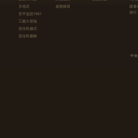
天地宮
進階搜尋
跟著
旅行
安平追想1661
工藝大冒險
原住民儀式
原住民服飾
中央