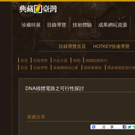
珍藏特展
目錄導覽
技術體驗
成果網站資源
目錄導覽首頁
HOTKEY快速導覽
首頁
目錄導覽
內容主題
新聞
國圖館藏期刊
首頁
目錄導覽
典藏機構與計畫
國家圖書館
國家圖書館期刊
DNA積體電路之可行性探討
推薦分享