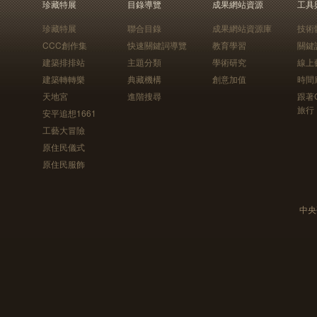
珍藏特展
目錄導覽
成果網站資源
工具
珍藏特展
聯合目錄
成果網站資源庫
技術
CCC創作集
快速關鍵詞導覽
教育學習
關鍵
建築排排站
主題分類
學術研究
線上
建築轉轉樂
典藏機構
創意加值
時間
天地宮
進階搜尋
跟著
旅行
安平追想1661
工藝大冒險
原住民儀式
原住民服飾
中央