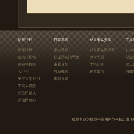
珍藏特展
目錄導覽
成果網站資源
工具
珍藏特展
聯合目錄
成果網站資源庫
技術
建築排排站
快速關鍵詞導覽
教育學習
關鍵
建築轉轉樂
主題分類
學術研究
線上
天地宮
典藏機構
創意加值
時間
安平追想1661
進階搜尋
工藝大冒險
原住民儀式
原住民服飾
數位典藏與數位學習國家型科技計畫 Taiwan e-Le