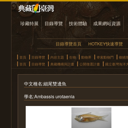
珍藏特展
目錄導覽
技術體驗
成果網站資源
目錄導覽首頁
HOTKEY快速導覽
首頁
目錄導覽
內容主題
生物
動物界
脊索動物門
條鰭
首頁
目錄導覽
典藏機構與計畫
公開徵選計畫
國立臺灣海洋
中文種名:細尾雙邊魚
學名:Ambassis urotaenia