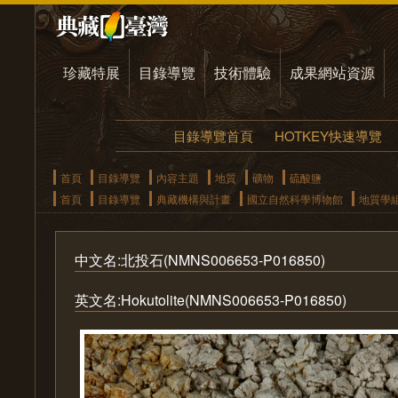
珍藏特展
目錄導覽
技術體驗
成果網站資源
目錄導覽首頁
HOTKEY快速導覽
首頁
目錄導覽
內容主題
地質
礦物
硫酸鹽
首頁
目錄導覽
典藏機構與計畫
國立自然科學博物館
地質學
中文名:北投石(NMNS006653-P016850)
英文名:Hokutolite(NMNS006653-P016850)