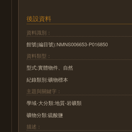
後設資料
資料識別：
館號(編目號):NMNS006653-P016850
資料類型：
型式:實體物件、自然
紀錄類別:礦物標本
主題與關鍵字：
學域-大分類:地質-岩礦類
礦物分類:硫酸鹽
描述：