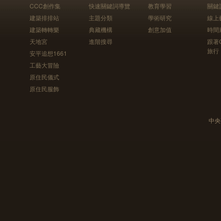
CCC創作集
快速關鍵詞導覽
教育學習
關鍵
建築排排站
主題分類
學術研究
線上
建築轉轉樂
典藏機構
創意加值
時間
天地宮
進階搜尋
跟著
旅行
安平追想1661
工藝大冒險
原住民儀式
原住民服飾
中央