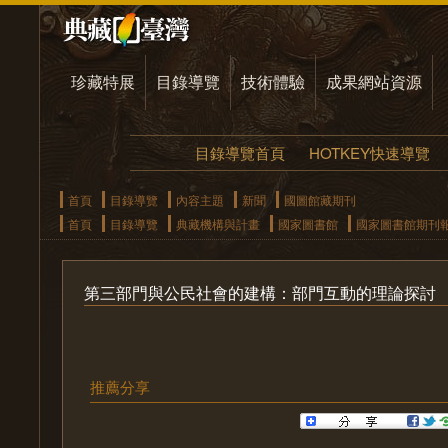
珍藏特展
目錄導覽
技術體驗
成果網站資源
目錄導覽首頁
HOTKEY快速導覽
首頁
目錄導覽
內容主題
新聞
國圖館藏期刊
首頁
目錄導覽
典藏機構與計畫
國家圖書館
國家圖書館期刊
第三部門與公民社會的建構：部門互動的理論探討
推薦分享