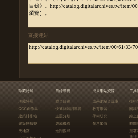
直接連結
珍藏特展
目錄導覽
成果網站資源
工具
珍藏特展
聯合目錄
成果網站資源庫
技術
CCC創作集
快速關鍵詞導覽
教育學習
關鍵
建築排排站
主題分類
學術研究
線上
建築轉轉樂
典藏機構
創意加值
時間
天地宮
進階搜尋
跟著
旅行
安平追想1661