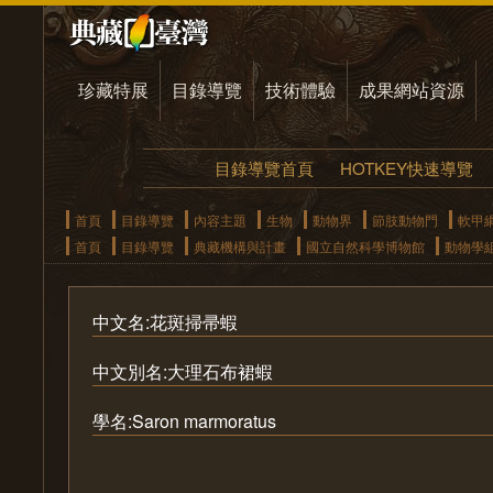
珍藏特展
目錄導覽
技術體驗
成果網站資源
目錄導覽首頁
HOTKEY快速導覽
首頁
目錄導覽
內容主題
生物
動物界
節肢動物門
軟甲
首頁
目錄導覽
典藏機構與計畫
國立自然科學博物館
動物學
中文名:花斑掃帚蝦
中文別名:大理石布裙蝦
學名:Saron marmoratus