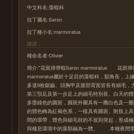
中文科名:藻蝦科
拉丁屬名:Saron
拉丁種小名:marmoratus
描述：
種命名者:Olivier
簡介:"花斑掃帚蝦Saron marmoratus 花斑掃
marmoratus屬於十足目的藻蝦科，額角長，
多達9枚鋸齒。頭胸甲及腹部背面皆長有細毛，
第三顎足及第一步足上的細毛特別長。白天的體
多墨綠色的圓斑，圓斑外圍具有一圈白色及一圈
的體色轉為紅褐色系，一樣具有圓斑。附肢上具
間的環帶，體色與細毛狀的不規則突起，形成極
與棲息環境中的藻類融為一體。 本種夜間常