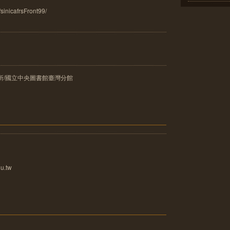
/sinicafrsFront99/
所/國立中央圖書館臺灣分館
u.tw