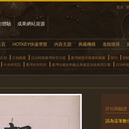
首頁
術體驗
成果網站資源
首頁
HOTKEY快速導覽
內容主題
典藏機構
進階搜尋
古籍
古籍圖書
日治時期臺灣研究古籍
臺灣總督府圖書館藏書
期刊
朝
中央研究院
臺灣史研究所
臺灣珍藏史料數位典藏及加值應用計畫
日治時
評分與驗證
請為這筆數