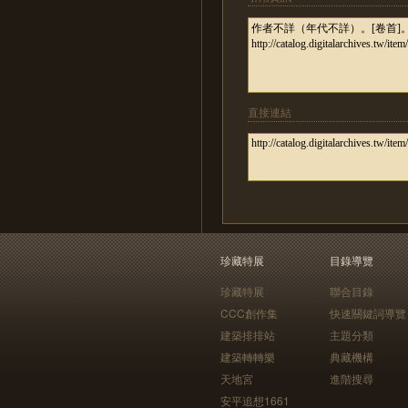
直接連結
珍藏特展
目錄導覽
珍藏特展
聯合目錄
CCC創作集
快速關鍵詞導覽
建築排排站
主題分類
建築轉轉樂
典藏機構
天地宮
進階搜尋
安平追想1661