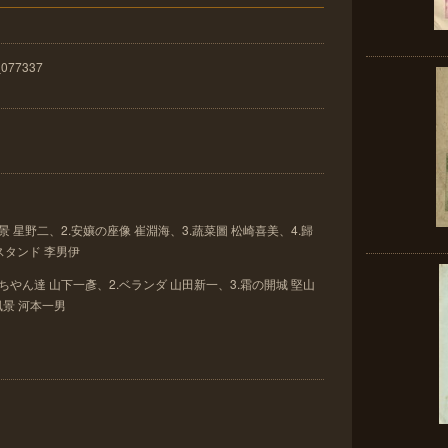
_077337
外風景 星野二、2.安孃の座像 崔淵海、3.蔬菜圖 松崎喜美、4.歸
スタンド 李男伊
ようちやん達 山下一彥、2.ベランダ 山田新一、3.霜の開城 堅山
風景 河本一男