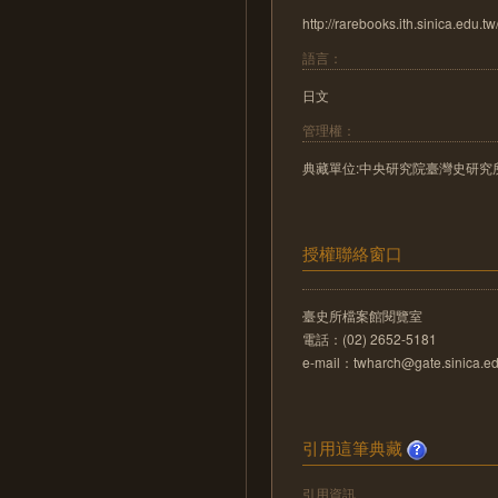
http://rarebooks.ith.sinica.edu.tw
語言：
日文
管理權：
典藏單位:中央研究院臺灣史研究
授權聯絡窗口
臺史所檔案館閱覽室
電話：(02) 2652-5181
e-mail：twharch@gate.sinica.ed
引用這筆典藏
引用資訊