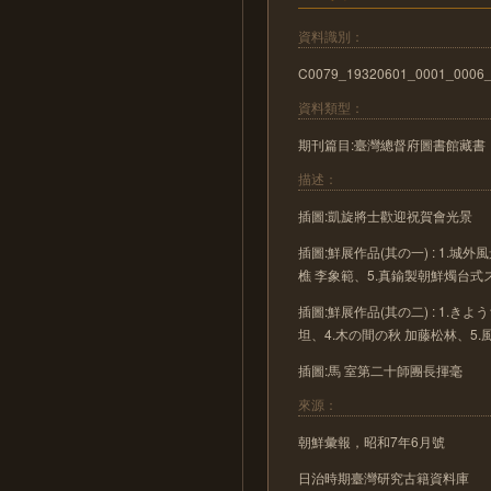
資料識別：
C0079_19320601_0001_0006
資料類型：
期刊篇目:臺灣總督府圖書館藏書
描述：
插圖:凱旋將士歡迎祝賀會光景
插圖:鮮展作品(其の一) : 1.城
樵 李象範、5.真鍮製朝鮮燭台式
插圖:鮮展作品(其の二) : 1.き
坦、4.木の間の秋 加藤松林、5.
插圖:馬 室第二十師團長揮毫
來源：
朝鮮彙報，昭和7年6月號
日治時期臺灣研究古籍資料庫