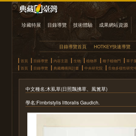
珍藏特展
目錄導覽
技術體驗
成果網站資源
目錄導覽首頁
HOTKEY快速導覽
首頁
目錄導覽
內容主題
生物
植物界
種子植物門
單子
首頁
目錄導覽
典藏機構與計畫
中央研究院
生物多樣性研究
中文種名:木虱草(日照飄拂草、風篦草)
學名:Fimbristylis littoralis Gaudich.