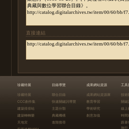
直接連結
珍藏特展
目錄導覽
成果網站資源
工具
珍藏特展
聯合目錄
成果網站資源庫
技術
CCC創作集
快速關鍵詞導覽
教育學習
關鍵
建築排排站
主題分類
學術研究
線上
建築轉轉樂
典藏機構
創意加值
時間
天地宮
進階搜尋
跟著
旅行
安平追想1661