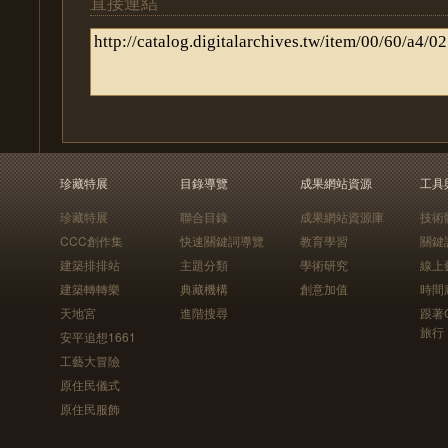
直接連結
珍藏特展
目錄導覽
成果網站資源
工具
珍藏特展
聯合目錄
成果網站資源庫
技術
CCC創作集
快速關鍵詞導覽
教育學習
關鍵
建築排排站
主題分類
學術研究
線上
建築轉轉樂
典藏機構
創意加值
時間
天地宮
進階搜尋
跟著
旅行
安平追想1661
工藝大冒險
原住民儀式
原住民服飾