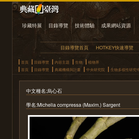
珍藏特展
目錄導覽
技術體驗
成果網站資源
目錄導覽首頁
HOTKEY快速導覽
首頁
目錄導覽
內容主題
生物
植物界
首頁
目錄導覽
典藏機構與計畫
中央研究院
生物多樣性研究
中文種名:烏心石
學名:Michelia compressa (Maxim.) Sargent