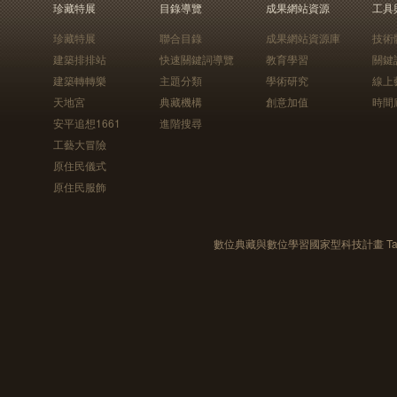
珍藏特展
目錄導覽
成果網站資源
工具
珍藏特展
聯合目錄
成果網站資源庫
技術
建築排排站
快速關鍵詞導覽
教育學習
關鍵
建築轉轉樂
主題分類
學術研究
線上
天地宮
典藏機構
創意加值
時間
安平追想1661
進階搜尋
工藝大冒險
原住民儀式
原住民服飾
數位典藏與數位學習國家型科技計畫 Taiwan e-Le