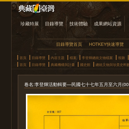
珍藏特展
目錄導覽
技術體驗
成果網站資源
目錄導覽首頁
HOTKEY快速導覽
首頁
目錄導覽
內容主題
檔案
李登輝總統文物檔案
視聽
首頁
目錄導覽
典藏機構與計畫
國史館
總統文物與珍貴史料
卷名:李登輝活動輯要—民國七十七年五月至六月(007-040