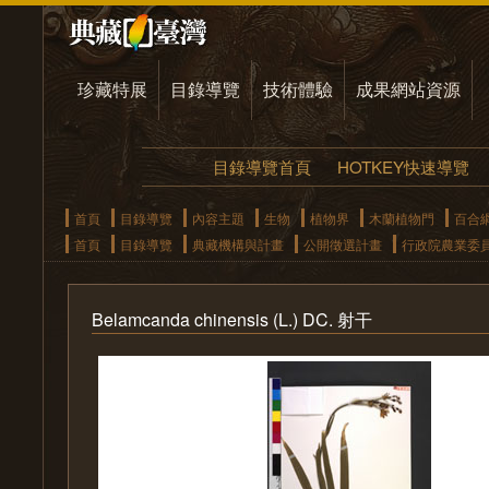
珍藏特展
目錄導覽
技術體驗
成果網站資源
目錄導覽首頁
HOTKEY快速導覽
首頁
目錄導覽
內容主題
生物
植物界
木蘭植物門
百合
首頁
目錄導覽
典藏機構與計畫
公開徵選計畫
行政院農業委
Belamcanda chinensis (L.) DC. 射干