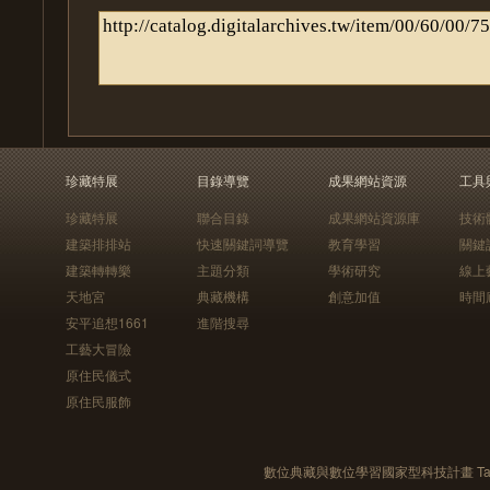
珍藏特展
目錄導覽
成果網站資源
工具
珍藏特展
聯合目錄
成果網站資源庫
技術
建築排排站
快速關鍵詞導覽
教育學習
關鍵
建築轉轉樂
主題分類
學術研究
線上
天地宮
典藏機構
創意加值
時間
安平追想1661
進階搜尋
工藝大冒險
原住民儀式
原住民服飾
數位典藏與數位學習國家型科技計畫 Taiwan e-Le