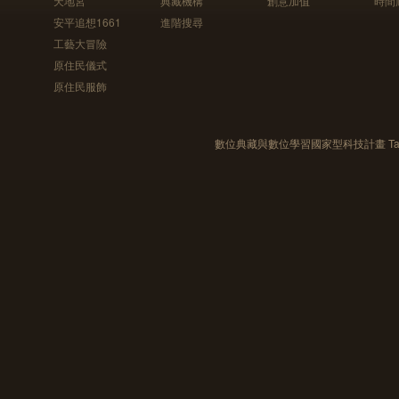
天地宮
典藏機構
創意加值
時間
安平追想1661
進階搜尋
工藝大冒險
原住民儀式
原住民服飾
數位典藏與數位學習國家型科技計畫 Taiwan e-Le