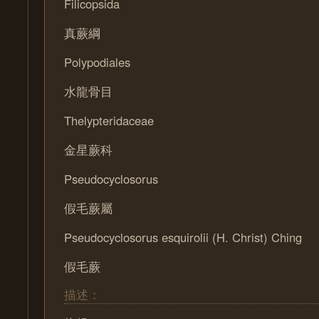
Filicopsida
真蕨綱
Polypodiales
水龍骨目
Thelypteridaceae
金星蕨科
Pseudocyclosorus
假毛蕨屬
Pseudocyclosorus esquirolii (H. Christ) Ching
假毛蕨
描述：