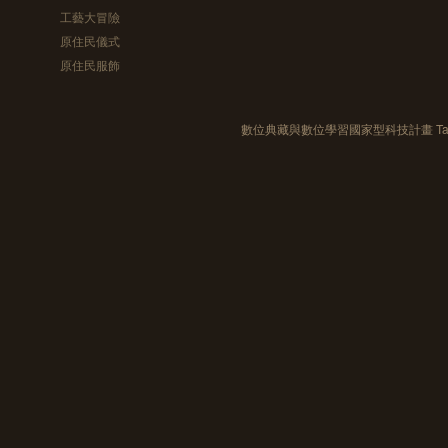
工藝大冒險
原住民儀式
原住民服飾
數位典藏與數位學習國家型科技計畫 Taiwan e-Le