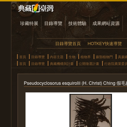
珍藏特展
目錄導覽
技術體驗
成果網站資源
目錄導覽首頁
HOTKEY快速導覽
首頁
目錄導覽
內容主題
生物
植物界
蕨類植物門
真蕨
首頁
目錄導覽
典藏機構與計畫
公開徵選計畫
行政院農業委
Pseudocyclosorus esquirolii (H. Christ) Ching 假