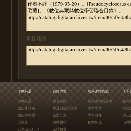
直接連結
珍藏特展
目錄導覽
成果網站資源
工具
珍藏特展
聯合目錄
成果網站資源庫
技術
建築排排站
快速關鍵詞導覽
教育學習
關鍵
建築轉轉樂
主題分類
學術研究
線上
天地宮
典藏機構
創意加值
時間
安平追想1661
進階搜尋