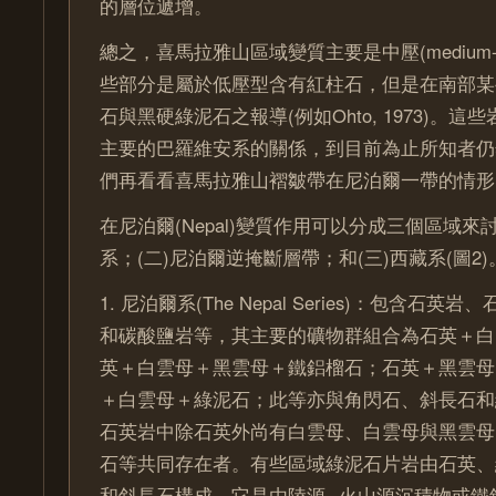
的層位遞增。
總之，喜馬拉雅山區域變質主要是中壓(medium-pr
些部分是屬於低壓型含有紅柱石，但是在南部某
石與黑硬綠泥石之報導(例如Ohto, 1973)。
主要的巴羅維安系的關係，到目前為止所知者仍
們再看看喜馬拉雅山褶皺帶在尼泊爾一帶的情形
在尼泊爾(Nepal)變質作用可以分成三個區域來
系；(二)尼泊爾逆掩斷層帶；和(三)西藏系(圖2)
1. 尼泊爾系(The Nepal Series)：包含石
和碳酸鹽岩等，其主要的礦物群組合為石英＋白
英＋白雲母＋黑雲母＋鐵鋁榴石；石英＋黑雲母
＋白雲母＋綠泥石；此等亦與角閃石、斜長石和
石英岩中除石英外尚有白雲母、白雲母與黑雲母
石等共同存在者。有些區域綠泥石片岩由石英、
和斜長石構成，它是由陸源─火山源沉積物或鐵