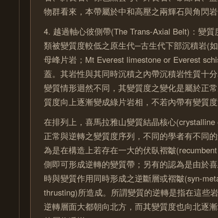
物群看來，本帶屬於中和高壓之兩輝石與角閃岩
4. 越過軸心彼側帶(The Trans-Axial Belt
類被變質度較低之原生代─古生代下部沉積岩(
母峰片岩；Mt Everest limestone or Everest 
蓋。其岩性與其同時沉積之內帶沉積岩性質十分
變質情形迴然不同，其變質度之變化是屬於正常
質度向上逐漸變成綠片岩相，不若內帶有變質度
在排列上，喜馬拉雅山變質結晶核心(crystalline
正常與逆轉之變質度序列，不同的學者有不同的
為是在構造上若存在一大的伏臥褶皺(recumbent 
側即可形成逆轉的變質帶；另有的認為是由於喜
時與變質作用同時形成之逆斷層或褶皺(syn-metamorph
thrusting)所造成。所謂變質的逆轉是指在這
逆轉層面大都朝向北方，而其變質度也向北逐漸