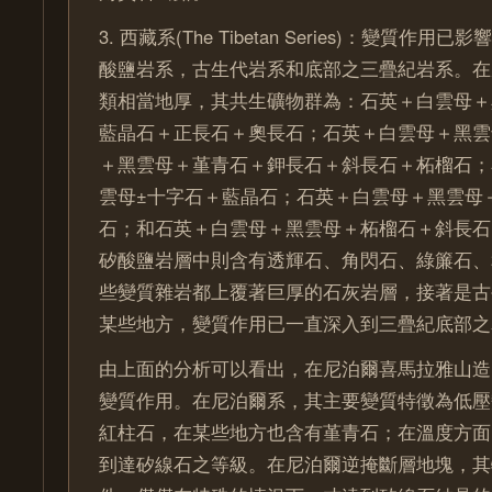
3. 西藏系(The Tibetan Series)：變質作
酸鹽岩系，古生代岩系和底部之三疊紀岩系。在
類相當地厚，其共生礦物群為：石英＋白雲母＋
藍晶石＋正長石＋奧長石；石英＋白雲母＋黑雲
＋黑雲母＋堇青石＋鉀長石＋斜長石＋柘榴石；
雲母±十字石＋藍晶石；石英＋白雲母＋黑雲母
石；和石英＋白雲母＋黑雲母＋柘榴石＋斜長石(A
矽酸鹽岩層中則含有透輝石、角閃石、綠簾石、
些變質雜岩都上覆著巨厚的石灰岩層，接著是古
某些地方，變質作用已一直深入到三疊紀底部之
由上面的分析可以看出，在尼泊爾喜馬拉雅山造
變質作用。在尼泊爾系，其主要變質特徵為低壓
紅柱石，在某些地方也含有堇青石；在溫度方面
到達矽線石之等級。在尼泊爾逆掩斷層地塊，其