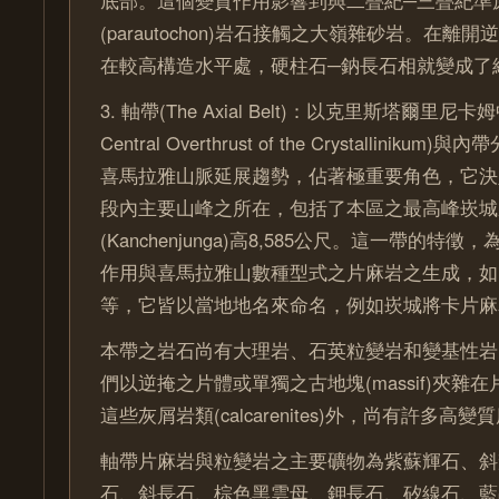
底部。這個變質作用影響到與二疊紀─三疊紀準
(parautochon)岩石接觸之大嶺雜砂岩。在離
在較高構造水平處，硬柱石─鈉長石相就變成了
3. 軸帶(The Axial Belt)：以克里斯塔爾里尼
Central Overthrust of the Crystallinik
喜馬拉雅山脈延展趨勢，佔著極重要角色，它決
段內主要山峰之所在，包括了本區之最高峰崁城
(Kanchenjunga)高8,585公尺。這一帶的特
作用與喜馬拉雅山數種型式之片麻岩之生成，如
等，它皆以當地地名來命名，例如崁城將卡片麻
本帶之岩石尚有大理岩、石英粒變岩和變基性岩(met
們以逆掩之片體或單獨之古地塊(massif)夾雜
這些灰屑岩類(calcarenites)外，尚有許多高
軸帶片麻岩與粒變岩之主要礦物為紫蘇輝石、斜
石、斜長石、棕色黑雲母、鉀長石、矽線石、藍