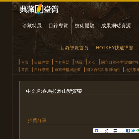
珍藏特展
目錄導覽
技術體驗
成果網站資源
目錄導覽首頁
HOTKEY快速導覽
首頁
目錄導覽
內容主題
地質
岩石
國立自然科學博物館教
首頁
目錄導覽
典藏機構與計畫
國立自然科學博物館
地質學
中文名:喜馬拉雅山變質帶
推薦分享