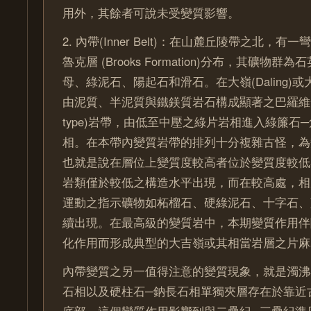
用外，其餘者可說未受變質影響。
2. 內帶(Inner Belt)：在山麓丘陵帶之北，
魯克層 (Brooks Formation)分布，其礦物
母、綠泥石、陽起石和滑石。在大嶺(Daling)或大吉嶺(
由泥質、半泥質與鐵鎂質岩石構成顯著之巴羅維安型(B
type)岩帶，由低至中壓之綠片岩相進入綠簾石
相。在本帶內變質岩帶的排列十分複雜古怪，為
也就是說在層位上變質度較高者位於變質度較低
岩類僅於較低之構造水平出現，而在較高處，相
運動之指示礦物如柘榴石、硬綠泥石、十字石、
續出現。在最高級的變質岩中，本期變質作用伴
化作用而形成典型的大吉嶺或其相當岩層之片麻
內帶變質之另一值得注意的變質現象，就是濁沸
石相以及硬柱石─鈉長石相單獨夾層存在於靠近