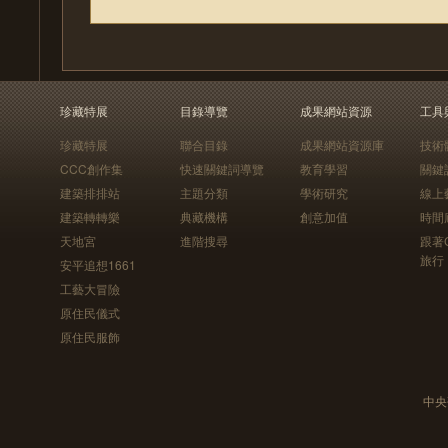
珍藏特展
目錄導覽
成果網站資源
工具
珍藏特展
聯合目錄
成果網站資源庫
技術
CCC創作集
快速關鍵詞導覽
教育學習
關鍵
建築排排站
主題分類
學術研究
線上
建築轉轉樂
典藏機構
創意加值
時間
天地宮
進階搜尋
跟著
旅行
安平追想1661
工藝大冒險
原住民儀式
原住民服飾
中央