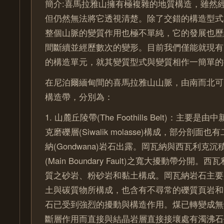
簡介:喜馬拉雅山擁有極複雜的地質構造，雖然
但仍然無法將它透視清楚。除了交錯的構造型式
整個山脈的變質作用也極不單純，它的發展也歷
間斷續並經歷數次的變形。目前我們僅能就現有
的構造單元，就其變質型式與變質相作一簡單的描
在尼泊爾緬甸間的喜馬拉雅山山脈，由南而北可
構造帶，分別為：
1. 山麓丘陵帶(The Foothills Belt)：主要
克磨礫層(Siwalik molasse)構成，部分剖
納(Gondwana)岩石出露。岡瓦納與西瓦利克
(Main Boundary Fault)之寬大擾動帶分開
質之砂岩、粉砂岩和黏土構成。岡瓦納岩石主要
土與碳質物所構成，也含有不尋常的礫質頁岩和
石已受到強烈的擾動與構造作用。煤已轉變成無
斷層作用而直接與結晶岩層直接接壤處有濁沸石