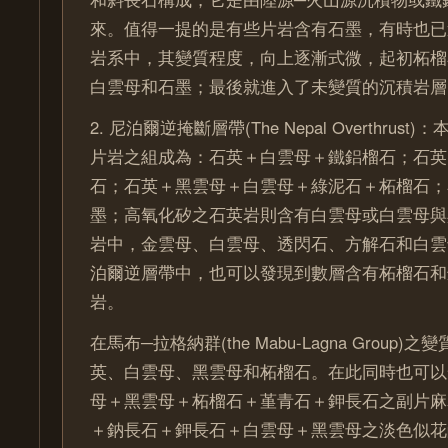
來。值得一提的是有些片岩含有石墨，有時也已
岩系中，其變質程度，向上逐漸式微，起初柘榴
白雲母和石墨；最後就進入了未變質的沉積岩層
2. 尼泊爾逆掩斷層帶(The Nepal Overthrus
片岩之組成為：石英＋白雲母＋鐵鋁榴石；石英
石；石英＋黑雲母＋白雲母＋綠泥石＋柘榴石；
墨；高氧化矽之石英岩則含有白雲母或白雲母與
岩中，金雲母、白雲母、透閃石、方解石和白雲
泊爾逆層帶中，也可以發現到數層含有柘榴石和
岩。
在馬布─拉格納群(the Mabu-Lagna Group
英、白雲母、黑雲母和柘榴石。在此同時也可以
母＋黑雲母＋柘榴石＋堇青石＋鉀長石之副片麻
＋鈉長石＋鉀長石＋白雲母＋黑雲母之淡色似花