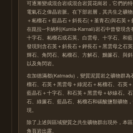
可逐漸變成混合岩或混合岩質花崗岩，它們的特
電氣石之偉晶岩脈。在下部岩層，其共生之礦物
＋柘榴石＋藍晶石＋斜長石(＋堇青石)與石英
在崑拉─卡納利(Kumla-Karnali)岩石中曾發
十字石、柘榴石或石英、白雲母、十字石、和藍
發現到含石英＋斜長石＋鉀長石＋黑雲母之石英
輝石、角閃石、柘榴石、方解石、黝簾石、與斜
以及角閃岩。
在加德滿都(Katmadu)，變質泥質岩之礦物群
榴石、石英＋黑雲母＋綠泥石＋柘榴石、石英＋
藍晶石＋十字石、和石英＋黑雲母＋矽線石。石
石、綠簾石、藍晶石、柘榴石和碳酸鹽類礦物，
現。
除了上述與區域變質之共生礦物群出現外，本區
角頁岩出露。