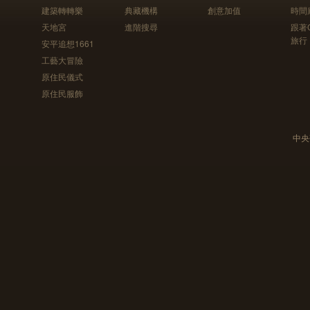
建築轉轉樂
典藏機構
創意加值
時間
天地宮
進階搜尋
跟著
旅行
安平追想1661
工藝大冒險
原住民儀式
原住民服飾
中央