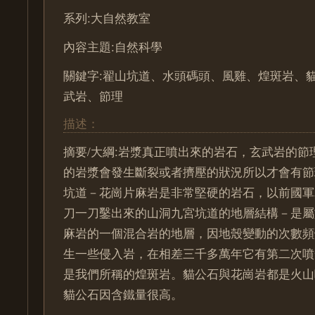
系列:大自然教室
內容主題:自然科學
關鍵字:翟山坑道、水頭碼頭、風雞、煌斑岩、
武岩、節理
描述：
摘要/大綱:岩漿真正噴出來的岩石，玄武岩的節
的岩漿會發生斷裂或者擠壓的狀況所以才會有節
坑道－花崗片麻岩是非常堅硬的岩石，以前國軍
刀一刀鑿出來的山洞九宮坑道的地層結構－是屬
麻岩的一個混合岩的地層，因地殼變動的次數頻
生一些侵入岩，在相差三千多萬年它有第二次噴
是我們所稱的煌斑岩。貓公石與花崗岩都是火山
貓公石因含鐵量很高。