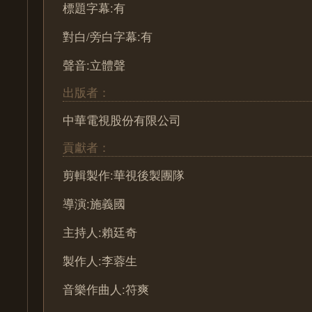
標題字幕:有
對白/旁白字幕:有
聲音:立體聲
出版者：
中華電視股份有限公司
貢獻者：
剪輯製作:華視後製團隊
導演:施義國
主持人:賴廷奇
製作人:李蓉生
音樂作曲人:符爽