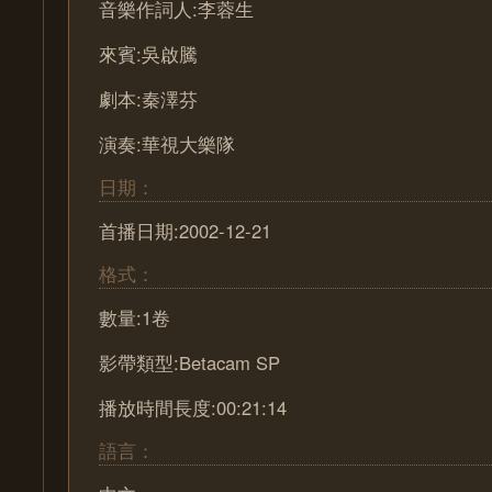
音樂作詞人:李蓉生
來賓:吳啟騰
劇本:秦澤芬
演奏:華視大樂隊
日期：
首播日期:2002-12-21
格式：
數量:1卷
影帶類型:Betacam SP
播放時間長度:00:21:14
語言：