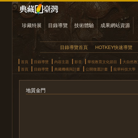
珍藏特展
目錄導覽
技術體驗
成果網站資源
目錄導覽首頁
HOTKEY快速導覽
首頁
目錄導覽
內容主題
影音
華視教育文化節目
大自然教
首頁
目錄導覽
典藏機構與計畫
公開徵選計畫
龍華科技大學
地質金門