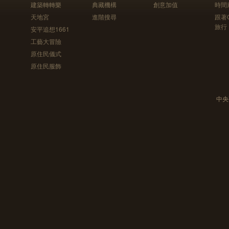
建築轉轉樂
典藏機構
創意加值
時間
天地宮
進階搜尋
跟著
旅行
安平追想1661
工藝大冒險
原住民儀式
原住民服飾
中央