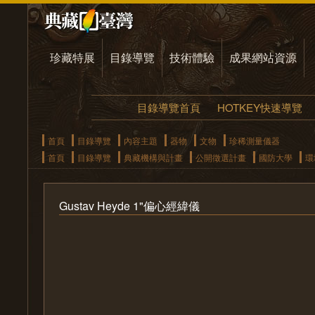
珍藏特展
目錄導覽
技術體驗
成果網站資源
目錄導覽首頁
HOTKEY快速導覽
首頁
目錄導覽
內容主題
器物
文物
珍稀測量儀器
首頁
目錄導覽
典藏機構與計畫
公開徵選計畫
國防大學
環
Gustav Heyde 1"偏心經緯儀