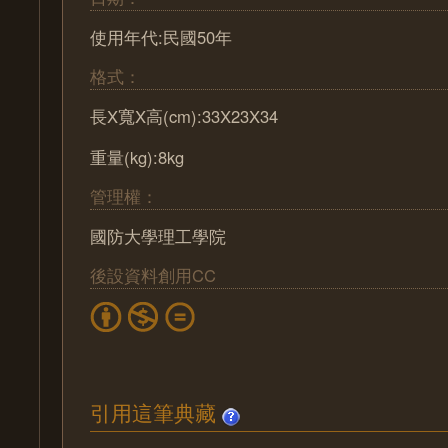
使用年代:民國50年
格式：
長X寬X高(cm):33X23X34
重量(kg):8kg
管理權：
國防大學理工學院
後設資料創用CC
引用這筆典藏