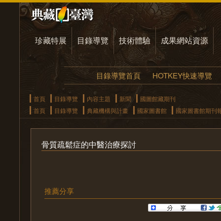
珍藏特展
目錄導覽
技術體驗
成果網站資源
目錄導覽首頁
HOTKEY快速導覽
首頁
目錄導覽
內容主題
新聞
國圖館藏期刊
首頁
目錄導覽
典藏機構與計畫
國家圖書館
國家圖書館期刊
骨質疏鬆症的中醫治療探討
推薦分享