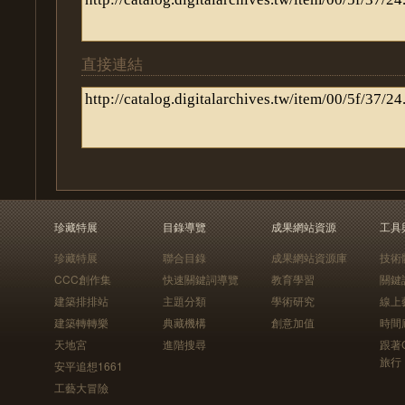
直接連結
珍藏特展
目錄導覽
成果網站資源
工具
珍藏特展
聯合目錄
成果網站資源庫
技術
CCC創作集
快速關鍵詞導覽
教育學習
關鍵
建築排排站
主題分類
學術研究
線上
建築轉轉樂
典藏機構
創意加值
時間
天地宮
進階搜尋
跟著
旅行
安平追想1661
工藝大冒險