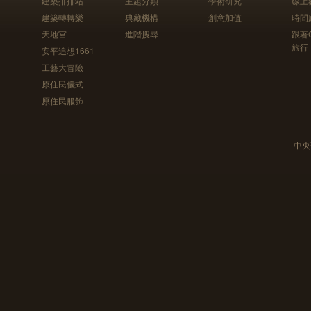
建築排排站
主題分類
學術研究
線上
建築轉轉樂
典藏機構
創意加值
時間
天地宮
進階搜尋
跟著
旅行
安平追想1661
工藝大冒險
原住民儀式
原住民服飾
中央