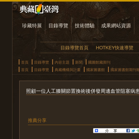
珍藏特展
目錄導覽
技術體驗
成果網站資源
目錄導覽首頁
HOTKEY快速導覽
首頁
目錄導覽
內容主題
新聞
國圖館藏期刊
首頁
目錄導覽
典藏機構與計畫
國家圖書館
國家圖書館期刊
照顧一位人工膝關節置換術後併發周邊血管阻塞病
推薦分享