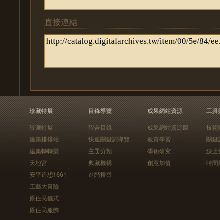
直接連結
珍藏特展
目錄導覽
成果網站資源
工具
珍藏特展
聯合目錄
成果網站資源庫
技術
建築排排站
快速關鍵詞導覽
教育學習
關鍵
建築轉轉樂
主題分類
學術研究
線上
天地宮
典藏機構
創意加值
時間
安平追想1661
進階搜尋
工藝大冒險
原住民儀式
原住民服飾