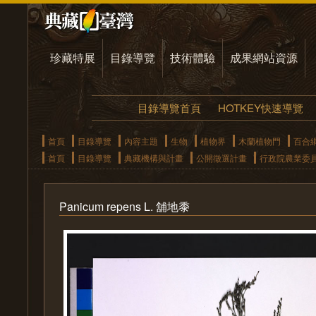
珍藏特展
目錄導覽
技術體驗
成果網站資源
目錄導覽首頁
HOTKEY快速導覽
首頁
目錄導覽
內容主題
生物
植物界
木蘭植物門
百合
首頁
目錄導覽
典藏機構與計畫
公開徵選計畫
行政院農業委
Panicum repens L. 舖地黍