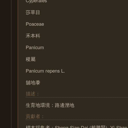
Cyperales
莎草目
Poaceae
禾本科
Panicum
稷屬
Panicum repens L.
舖地黍
描述：
生育地環境：路邊溼地
貢獻者：
標本採集者：Sheng-Sian Dai (戴勝賢), Yi-Shan