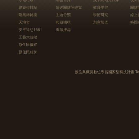
建築排排站
快速關鍵詞導覽
教育學習
關鍵
建築轉轉樂
主題分類
學術研究
線上
天地宮
典藏機構
創意加值
時間
安平追想1661
進階搜尋
工藝大冒險
原住民儀式
原住民服飾
數位典藏與數位學習國家型科技計畫 Taiwan e-Le