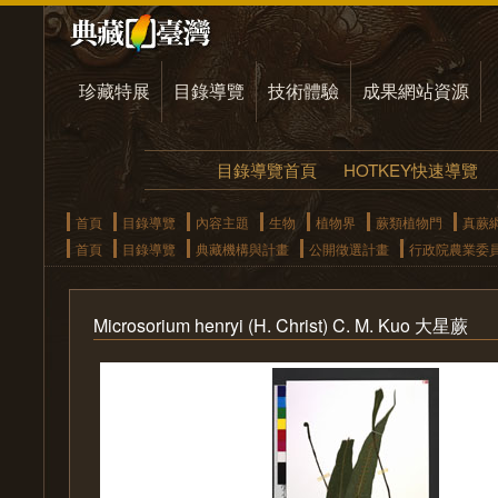
珍藏特展
目錄導覽
技術體驗
成果網站資源
目錄導覽首頁
HOTKEY快速導覽
首頁
目錄導覽
內容主題
生物
植物界
蕨類植物門
真蕨
首頁
目錄導覽
典藏機構與計畫
公開徵選計畫
行政院農業委
Microsorium henryi (H. Christ) C. M. Kuo 大星蕨