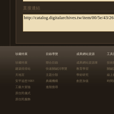
直接連結
珍藏特展
目錄導覽
成果網站資源
工具
珍藏特展
聯合目錄
成果網站資源庫
技術
建築排排站
快速關鍵詞導覽
教育學習
關鍵
天地宮
主題分類
學術研究
線上
安平追想1661
典藏機構
創意加值
時間
工藝大冒險
進階搜尋
原住民儀式
原住民服飾