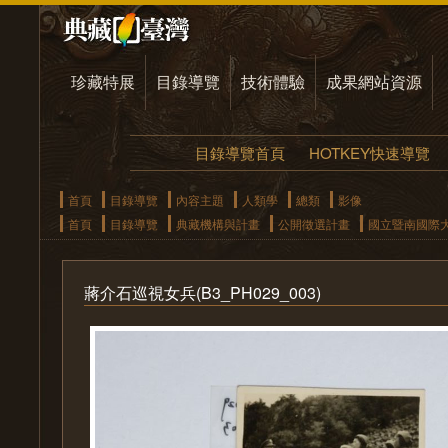
珍藏特展
目錄導覽
技術體驗
成果網站資源
目錄導覽首頁
HOTKEY快速導覽
首頁
目錄導覽
內容主題
人類學
總類
影像
首頁
目錄導覽
典藏機構與計畫
公開徵選計畫
國立暨南國際
蔣介石巡視女兵(B3_PH029_003)