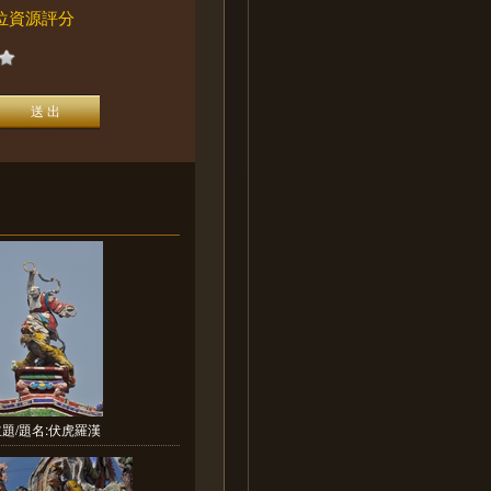
位資源評分
主題/題名:伏虎羅漢