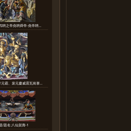
四聘之帝堯聘舜帝-堯帝聘...
李元霸、裴元慶威震瓦崗寨...
題/題名:八仙賀壽-1