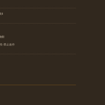
美Ⅱ
物館
性-禁止改作