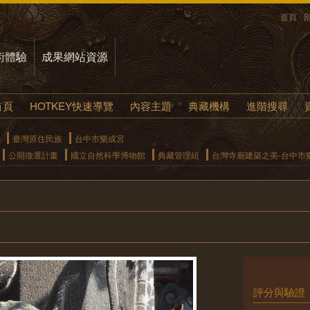
首頁
術體驗
成果網站資源
首頁
HOTKEY快速導覽
內容主題
典藏機構
進階搜尋
臺灣原住民族
台中市樂成宮
公開徵選計畫
國立自然科學博物館
典藏管理組
台灣寺廟建築之美-台中市
評分與驗證