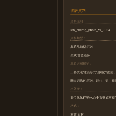
後設資料
資料識別：
leh_cherng_photo_W_0024
資料類型：
典藏品類型:石雕
型式:實體物件
主題與關鍵字：
工藝技法/建築形式:圓雕(六面雕
關鍵詞描述:石雕、龍柱、龍、
出版者：
數位化執行單位:台中市樂成宮廟
格式：
材質:石材