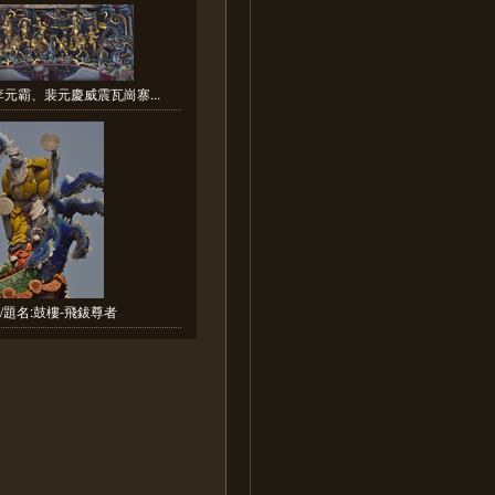
李元霸、裴元慶威震瓦崗寨...
/題名:鼓樓-飛鈸尊者