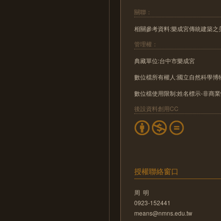
關聯：
相關參考資料:樂成宮傳統建築之
管理權：
典藏單位:台中市樂成宮
數位檔所有權人:國立自然科學博
數位檔使用限制:姓名標示-非商業
後設資料創用CC
授權聯絡窗口
周 明
0923-152441
means@nmns.edu.tw