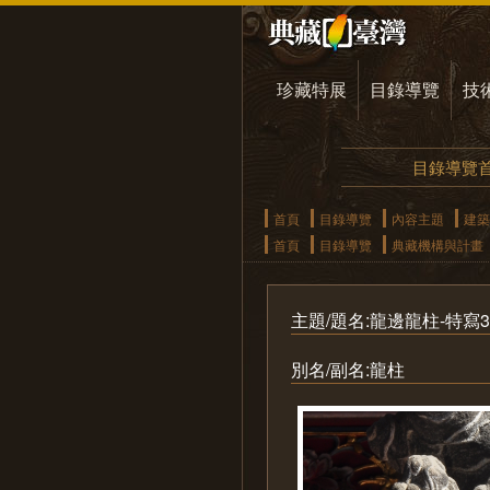
珍藏特展
目錄導覽
技
目錄導覽
首頁
目錄導覽
內容主題
建築
首頁
目錄導覽
典藏機構與計畫
主題/題名:龍邊龍柱-特寫3
別名/副名:龍柱