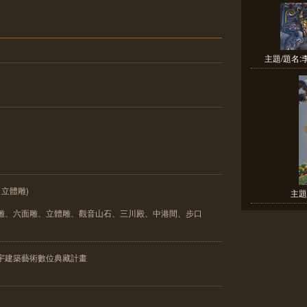
主題/題名:
、立體雕)
主題
圓雕、六面雕、立體雕、觀音山石、三川殿、中港間、步口
宇建築藝術數位典藏計畫