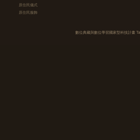
原住民儀式
原住民服飾
數位典藏與數位學習國家型科技計畫 Taiwan e-Le