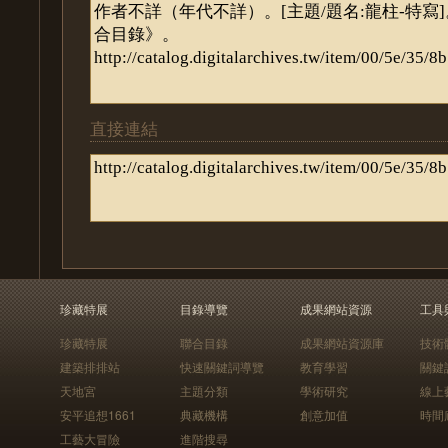
直接連結
珍藏特展
目錄導覽
成果網站資源
工具
珍藏特展
聯合目錄
成果網站資源庫
技術
建築排排站
快速關鍵詞導覽
教育學習
關鍵
天地宮
主題分類
學術研究
線上
安平追想1661
典藏機構
創意加值
時間
工藝大冒險
進階搜尋