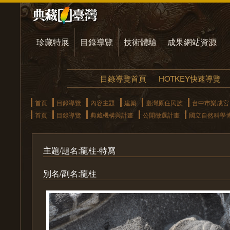
珍藏特展
目錄導覽
技術體驗
成果網站資源
目錄導覽首頁
HOTKEY快速導覽
首頁
目錄導覽
內容主題
建築
臺灣原住民族
台中市樂成宮
首頁
目錄導覽
典藏機構與計畫
公開徵選計畫
國立自然科學
主題/題名:龍柱-特寫
別名/副名:龍柱