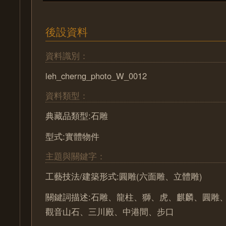
後設資料
資料識別：
leh_cherng_photo_W_0012
資料類型：
典藏品類型:石雕
型式:實體物件
主題與關鍵字：
工藝技法/建築形式:圓雕(六面雕、立體雕)
關鍵詞描述:石雕、龍柱、獅、虎、麒麟、圓雕
觀音山石、三川殿、中港間、步口