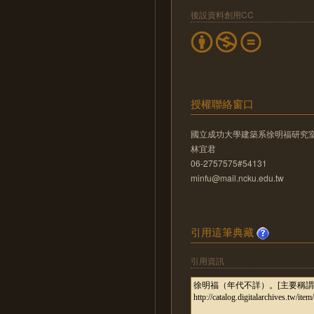
後設資料創用CC
授權聯絡窗口
國立成功大學建築系徐明福研究
林宜君
06-2757575#54131
minfu@mail.ncku.edu.tw
引用這筆典藏
引用資訊