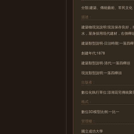
分類:建築、傳統藝術、常民文化
描述：
建築物現況說明:現況保存良好
水，屋身採用現代建材，右側櫸
建築類型說明-日治時期:一落四
創建年代:1878
建築類型說明-清代:一落四櫸頭
現況類型說明:一落四櫸頭
出版者：
數位化執行單位:澎湖花宅傳統聚
格式：
數位3D模型比例:一比一
管理權：
國立成功大學