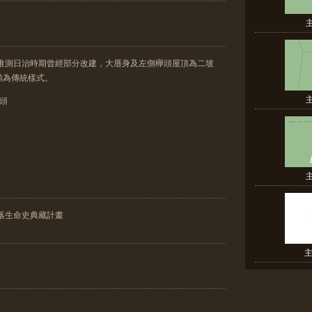
，推測日治時期曾經部分改建，大厝身及左側櫸頭屋頂為二坡
頭為傳統樣式。
櫸頭
落生命史典藏計畫
主