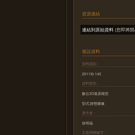
資源連結
連結到原始資料
(您即將開
後設資料
資料識別：
2011IS-145
資料類型：
數位3D復原模型
型式:靜態圖像
著作者：
徐明福
主題與關鍵字：