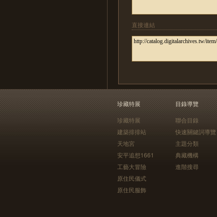
直接連結
珍藏特展
目錄導覽
珍藏特展
聯合目錄
建築排排站
快速關鍵詞導覽
天地宮
主題分類
安平追想1661
典藏機構
工藝大冒險
進階搜尋
原住民儀式
原住民服飾