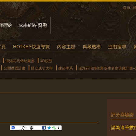
首頁
術體驗
成果網站資源
首頁
HOTKEY快速導覽
內容主題
典藏機構
進階搜尋
澎湖花宅傳統聚落
3D模型
公開徵選計畫
國立成功大學
建築學系
澎湖花宅傳統聚落生命史典藏計畫–清
評分與驗證
請為這筆數