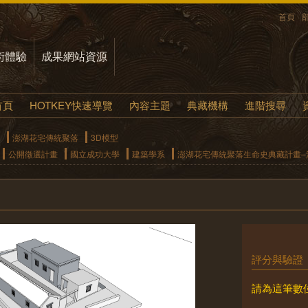
首頁
術體驗
成果網站資源
首頁
HOTKEY快速導覽
內容主題
典藏機構
進階搜尋
澎湖花宅傳統聚落
3D模型
公開徵選計畫
國立成功大學
建築學系
澎湖花宅傳統聚落生命史典藏計畫–清
評分與驗證
請為這筆數