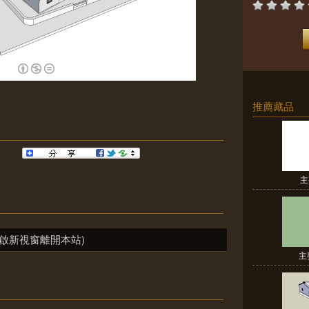
推薦藏品
主
啟新視窗離開本站)
主