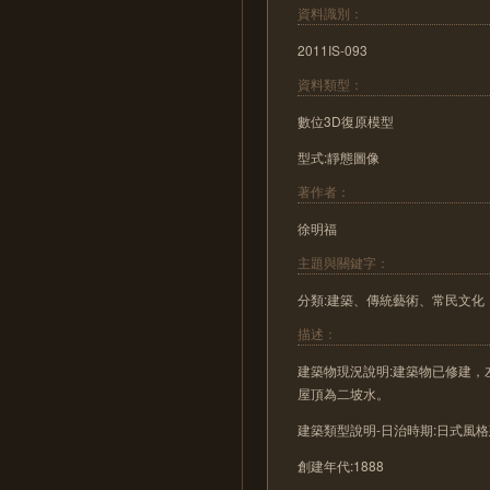
資料識別：
2011IS-093
資料類型：
數位3D復原模型
型式:靜態圖像
著作者：
徐明福
主題與關鍵字：
分類:建築、傳統藝術、常民文化
描述：
建築物現況說明:建築物已修建
屋頂為二坡水。
建築類型說明-日治時期:日式風
創建年代:1888