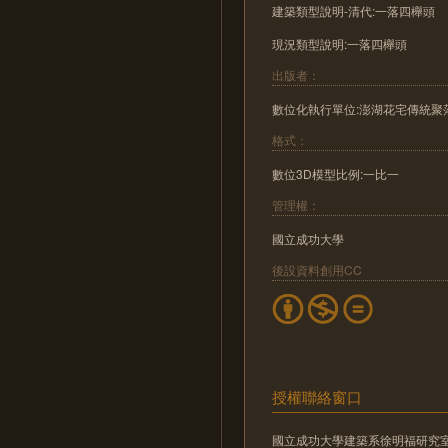
建築類型說明-清代:一落四櫸頭
現況類型說明:一落四櫸頭
出版者：
數位化執行單位:澎湖花宅傳統聚
格式：
數位3D模型比例:一比一
管理權：
國立成功大學
後設資料創用CC
授權聯絡窗口
國立成功大學建築系徐明福研究