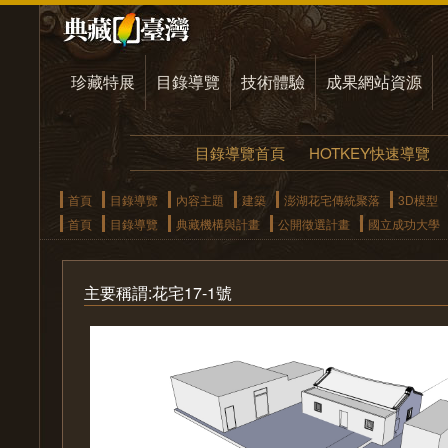
珍藏特展
目錄導覽
技術體驗
成果網站資源
目錄導覽首頁
HOTKEY快速導覽
首頁
目錄導覽
內容主題
建築
澎湖花宅傳統聚落
3D模型
首頁
目錄導覽
典藏機構與計畫
公開徵選計畫
國立成功大學
主要稱謂:花宅17-1號