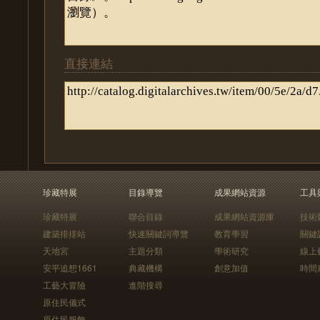
直接連結
珍藏特展
目錄導覽
成果網站資源
工具
珍藏特展
聯合目錄
成果網站資源庫
技術
建築排排站
快速關鍵詞導覽
教育學習
關鍵
天地宮
主題分類
學術研究
線上
安平追想1661
典藏機構
創意加值
時間
工藝大冒險
進階搜尋
原住民儀式
原住民服飾