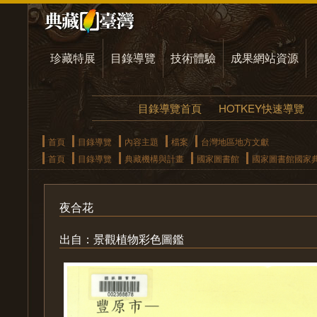
珍藏特展
目錄導覽
技術體驗
成果網站資源
目錄導覽首頁
HOTKEY快速導覽
首頁
目錄導覽
內容主題
檔案
台灣地區地方文獻
首頁
目錄導覽
典藏機構與計畫
國家圖書館
國家圖書館國家
夜合花
出自：景觀植物彩色圖鑑