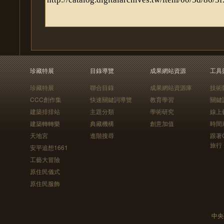
珍藏特展
目錄導覽
成果網站資源
工具
珍藏特展
聯合目錄
成果網站資源庫
技術
CCC創作集
快速關鍵詞導覽
教育學習
關鍵
建築排排站
主題分類
學術研究
線上
建築轉轉樂
典藏機構
創意加值
時間
天地宮
進階搜尋
跟著
旅行
安平追想1661
工藝大冒險
原住民儀式
原住民服飾
中央