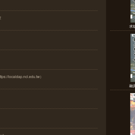
家
求
ocaldap.ncl.edu.tw）
融