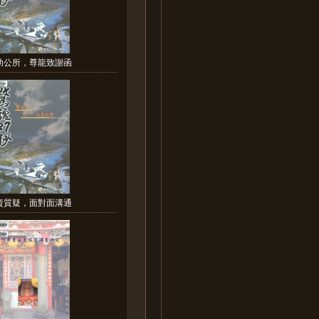
助公所，尊龍致謝函
資質疑，面對面溝通