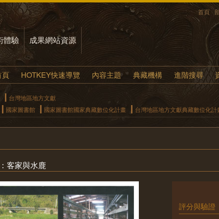
首頁
術體驗
成果網站資源
首頁
HOTKEY快速導覽
內容主題
典藏機構
進階搜尋
台灣地區地方文獻
國家圖書館
國家圖書館國家典藏數位化計畫
台灣地區地方文獻典藏數位化計
姓：客家與水鹿
評分與驗證