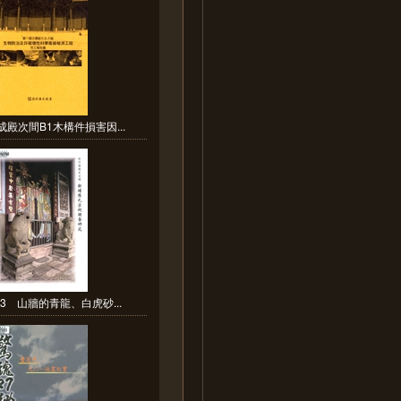
成殿次間B1木構件損害因...
093 山牆的青龍、白虎砂...