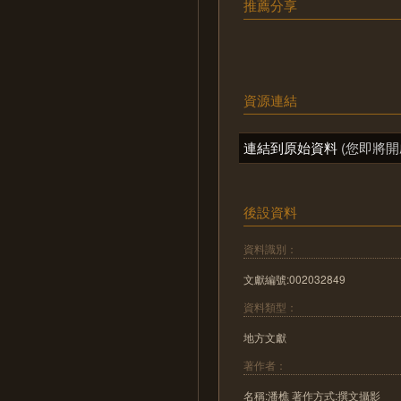
推薦分享
資源連結
連結到原始資料
(您即將開
後設資料
資料識別：
文獻編號:002032849
資料類型：
地方文獻
著作者：
名稱:潘樵 著作方式:撰文攝影