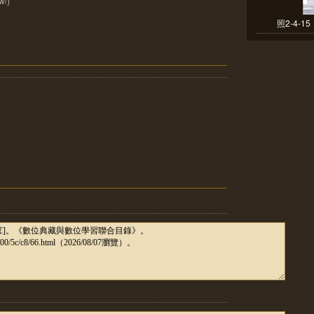
w/)
照2-4-