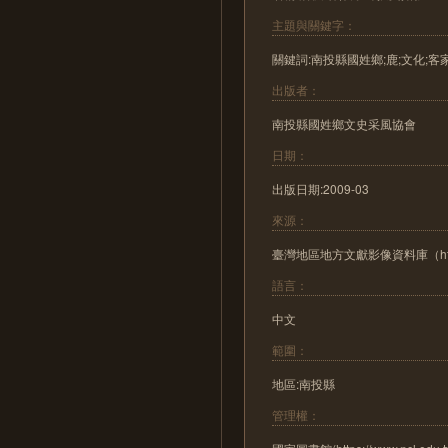
主題與關鍵字：
關鍵詞:南投縣國姓鄉;鹿;文化;客
出版者：
南投縣國姓鄉文史采風協會
日期：
出版日期:2009-03
來源：
臺灣地區地方文獻影像資料庫（https://l
語言：
中文
範圍：
地區:南投縣
管理權：