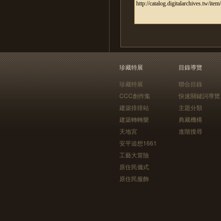
珍藏特展
目錄導覽
珍藏特展
聯合目錄
CCC創作集
快速關鍵詞導覽
建築排排站
主題分類
建築轉轉樂
典藏機構
天地宮
進階搜尋
安平追想1661
工藝大冒險
原住民儀式
原住民服飾