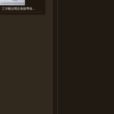
15 三川殿次間左側規帶垛...