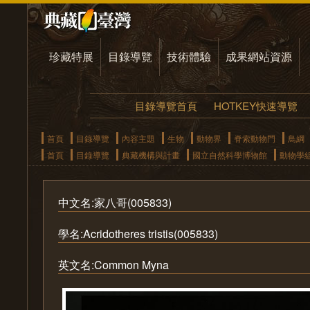
珍藏特展
目錄導覽
技術體驗
成果網站資源
目錄導覽首頁
HOTKEY快速導覽
首頁
目錄導覽
內容主題
生物
動物界
脊索動物門
鳥綱
首頁
目錄導覽
典藏機構與計畫
國立自然科學博物館
動物學
中文名:家八哥(005833)
學名:Acridotheres tristis(005833)
英文名:Common Myna