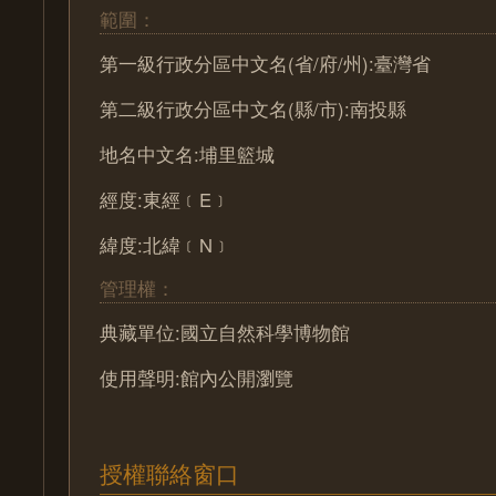
範圍：
第一級行政分區中文名(省/府/州):臺灣省
第二級行政分區中文名(縣/市):南投縣
地名中文名:埔里籃城
經度:東經﹝E﹞
緯度:北緯﹝N﹞
管理權：
典藏單位:國立自然科學博物館
使用聲明:館內公開瀏覽
授權聯絡窗口