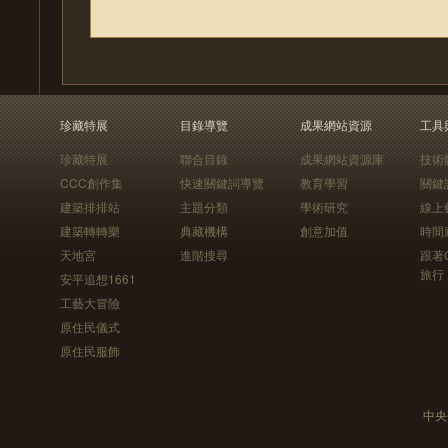
珍藏特展
目錄導覽
成果網站資源
工具
珍藏特展
聯合目錄
成果網站資源庫
技術
CCC創作集
快速關鍵詞導覽
教育學習
關鍵
建築排排站
主題分類
學術研究
線上
建築轉轉樂
典藏機構
創意加值
時間
天地宮
進階搜尋
跟著
旅行
安平追想1661
工藝大冒險
原住民儀式
原住民服飾
中央