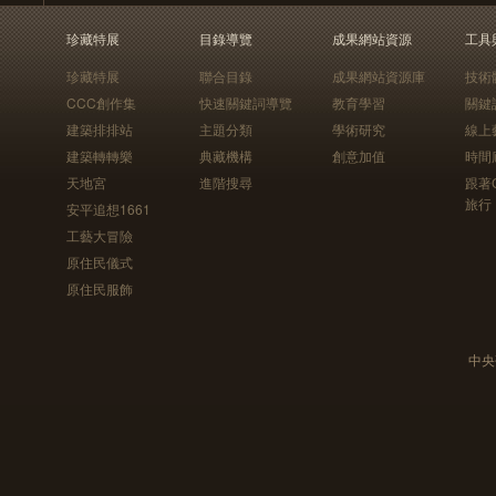
珍藏特展
目錄導覽
成果網站資源
工具
珍藏特展
聯合目錄
成果網站資源庫
技術
CCC創作集
快速關鍵詞導覽
教育學習
關鍵
建築排排站
主題分類
學術研究
線上
建築轉轉樂
典藏機構
創意加值
時間
天地宮
進階搜尋
跟著
旅行
安平追想1661
工藝大冒險
原住民儀式
原住民服飾
中央