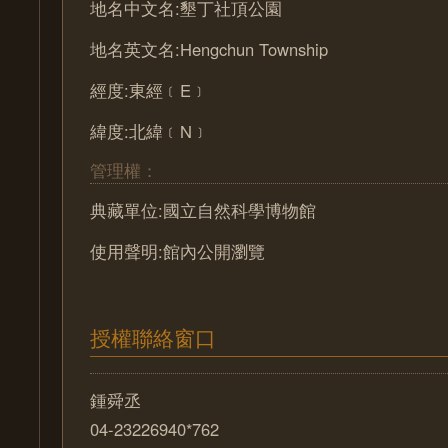
地名中文名:墾丁社頂公園
地名英文名:Hengchun Township
經度:東經﹝E﹞
緯度:北緯﹝N﹞
管理權：
典藏單位:國立自然科學博物館
使用聲明:館內公開瀏覽
授權聯絡窗口
鍾舜丞
04-23226940*762