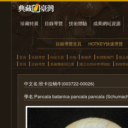
珍藏特展
目錄導覽
技術體驗
成果網站資源
目錄導覽首頁
HOTKEY快速導覽
首頁
目錄導覽
內容主題
生物
動物界
軟體動物門
腹足
首頁
目錄導覽
典藏機構與計畫
國立自然科學博物館
動物學
中文名:班卡拉蝸牛(003722-00026)
學名:Pancala batanica pancala pancala (Schumache